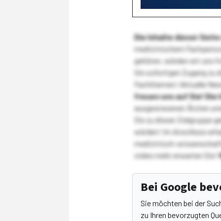
Die Inhalte dieser Sei
medizinischem Fachpersona
gehören, würden wir uns f
Sie sofortigen Zugang zu 
Fachthemen! Aktuelle New
freuen uns auf Sie!
Die 
ausgewiesenen Ärzten und
Sie zu dieser Zielgruppe g
würden! Im Anschluss erhal
medizinisch-wissenschaft
vieles mehr erwarten Sie!
Bei Google be
Sie möchten bei der Suc
zu Ihren bevorzugten Que