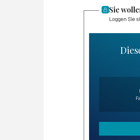
Sie woll
Loggen Sie s
Diese
Fa