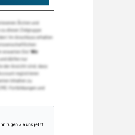
wiesenen Ärzten und
zu dieser Zielgruppe
den! Im Anschluss erhalten
wissenschaftlichen
r erwarten Sie!
Wir
und dürfen nur
 der Ansicht sind, dass
Account registrieren
nten Inhalten zu
CME-Fortbildungen und
nn fügen Sie uns jetzt