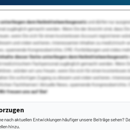
te unterliegen dem Heilmittelwerbegesetz
und dürfen nur ausge
l zugänglich gemacht werden. Wenn Sie der Ansicht sind, dass Sie 
reuen, wenn Sie sich für einen kostenlosen Account registrieren wür
diesem und vielen weiteren, interessanten Inhalten zu medizinisch-
s, spannende Kongressberichte, CME-Fortbildungen und vieles meh
Inhalte dieser Seite unterliegen dem Heilmittelwerbegesetz
 medizinischem Fachpersonal zugänglich gemacht werden. Wenn Sie
ehören, würden wir uns freuen, wenn Sie sich für einen kostenlosen 
ten Sie sofortigen Zugang zu diesem und vielen weiteren, interessa
lichen Fachthemen! Aktuelle News, spannende Kongressberichte, 
Wir freuen uns auf Sie!
vorzugen
he nach aktuellen Entwicklungen häufiger unsere Beiträge sehen? Da
llen hinzu.