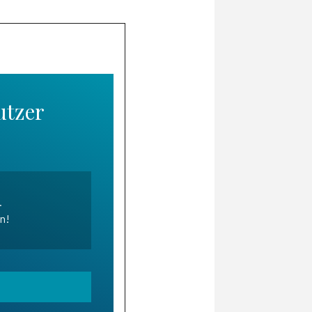
utzer
.
en!