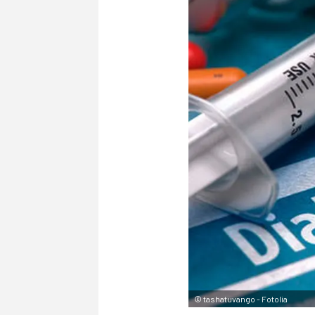
©
tashatuvango - Fotolia