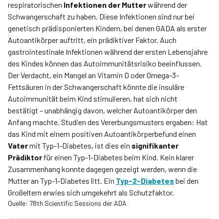
respiratorischen
Infektionen der Mutter
während der
Schwangerschaft zu haben. Diese Infektionen sind nur bei
genetisch prädisponierten Kindern, bei denen GADA als erster
Autoantikörper auftritt, ein prädiktiver Faktor. Auch
gastrointestinale Infektionen während der ersten Lebensjahre
des Kindes können das Autoimmunitätsrisiko beeinflussen.
Der Verdacht, ein Mangel an Vit­amin D oder Omega-3-
Fettsäuren in der Schwangerschaft könnte die insuläre
Autoimmunität beim Kind stimulieren, hat sich nicht
bestätigt – unabhängig davon, welcher Autoantikörper den
Anfang machte. Studien des Vererbungsmusters ergaben: Hat
das Kind mit einem positiven Autoantikörperbefund einen
Vater
mit Typ-1-Diabetes, ist dies ein
signifikanter
Prädiktor
für einen Typ-1-Diabetes beim Kind. Kein klarer
Zusammenhang konnte dagegen gezeigt werden, wenn die
Mutter an Typ-1-Diabetes litt. Ein
Typ-2-Diabetes
bei den
Großeltern erwies sich umgekehrt als Schutzfaktor.
Quelle: 78th Scientific Sessions der ADA