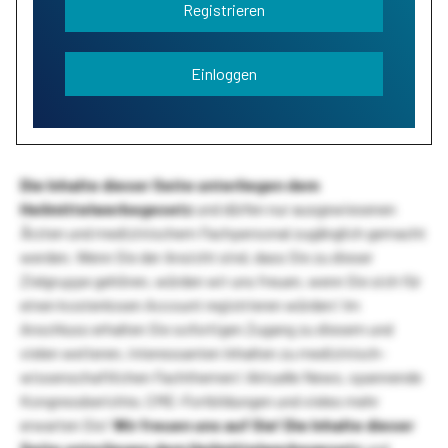
Registrieren
Einloggen
Die Inhalte dieser Seite unterliegen dem
Heilmittelwerbegesetz
und dürfen nur ausgewiesenen
Ärzten und medizinischem Fachpersonal zugänglich gemacht
werden. Wenn Sie der Ansicht sind, dass Sie zu dieser
Zielgruppe gehören, würden wir uns freuen, wenn Sie sich für
einen kostenlosen Account registrieren würden! Im
Anschluss erhalten Sie sofortigen Zugang zu diesem und
vielen weiteren, interessanten Inhalten zu medizinisch-
wissenschaftlichen Fachthemen! Aktuelle News, spannende
Kongressberichte, CME-Fortbildungen und vieles mehr
erwarten Sie!
Wir freuen uns auf Sie!
Die Inhalte dieser