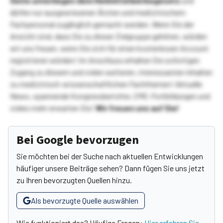
Seite unterliegen dem Heilmittelwerbegesetz
und
dürfen nur ausgewiesenen Ärzten und medizinischem
Fachpersonal zugänglich gemacht werden. Wenn Sie der
Ansicht sind, dass Sie zu dieser Zielgruppe gehören, würden
wir uns freuen, wenn Sie sich für einen kostenlosen Account
registrieren würden! Im Anschluss erhalten Sie sofortigen
Zugang zu diesem und vielen weiteren, interessanten Inhalten
zu medizinisch-wissenschaftlichen Fachthemen! Aktuelle
News, spannende Kongressberichte, CME-Fortbildungen und
vieles mehr erwarten Sie!
Wir freuen uns auf Sie!
Bei Google bevorzugen
Sie möchten bei der Suche nach aktuellen Entwicklungen
häufiger unsere Beiträge sehen? Dann fügen Sie uns jetzt
zu Ihren bevorzugten Quellen hinzu.
Als bevorzugte Quelle auswählen
Wie funktioniert das? Häufige Fragen:
Hier erfahren Sie