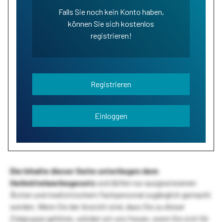
Falls Sie noch kein Konto haben,
können Sie sich kostenlos
registrieren!
Registrieren
Einloggen
Die Inhalte dieser Seite unterliegen dem
Heilmittelwerbegesetz
und dürfen nur ausgewiesenen
Ärzten und medizinischem Fachpersonal zugänglich gemacht
werden. Wenn Sie der Ansicht sind, dass Sie zu dieser
Zielgruppe gehören, würden wir uns freuen, wenn Sie sich für