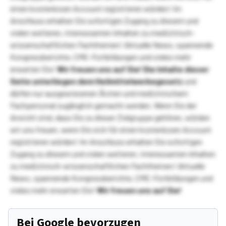
einen kostenlosen Account registrieren würden! Im
Anschluss erhalten Sie sofortigen Zugang zu diesem und
vielen weiteren, interessanten Inhalten zu medizinisch-
wissenschaftlichen Fachthemen! Aktuelle News, spannende
Kongressberichte, CME-Fortbildungen und vieles mehr
erwarten Sie!
Wir freuen uns auf Sie!
Die Inhalte dieser
Seite unterliegen dem Heilmittelwerbegesetz
und
dürfen nur ausgewiesenen Ärzten und medizinischem
Fachpersonal zugänglich gemacht werden. Wenn Sie der
Ansicht sind, dass Sie zu dieser Zielgruppe gehören, würden
wir uns freuen, wenn Sie sich für einen kostenlosen Account
registrieren würden! Im Anschluss erhalten Sie sofortigen
Zugang zu diesem und vielen weiteren, interessanten Inhalten
zu medizinisch-wissenschaftlichen Fachthemen! Aktuelle
News, spannende Kongressberichte, CME-Fortbildungen und
vieles mehr erwarten Sie!
Wir freuen uns auf Sie!
Bei Google bevorzugen