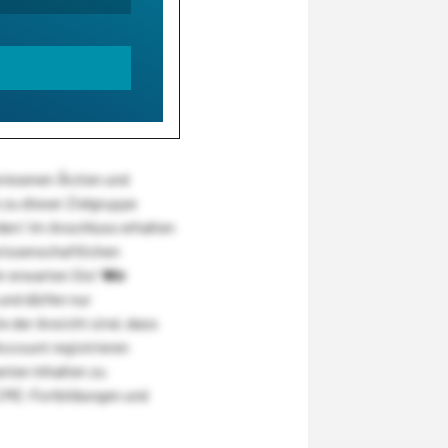
wiesenen Ärzten und
zu dieser Zielgruppe
den! Im Anschluss erhalten
wissenschaftlichen
r erwarten Sie!
Wir
und dürfen nur
 der Ansicht sind, dass
Account registrieren
nten Inhalten zu
CME-Fortbildungen und