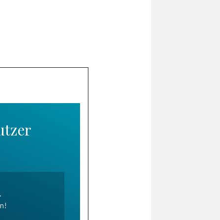
utzer
.
en!