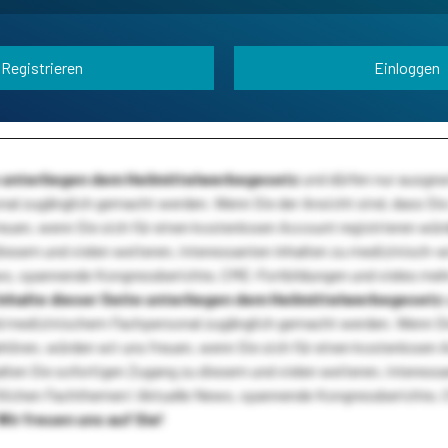
Registrieren
Einloggen
te unterliegen dem Heilmittelwerbegesetz
und dürfen nur ausge
l zugänglich gemacht werden. Wenn Sie der Ansicht sind, dass Sie 
reuen, wenn Sie sich für einen kostenlosen Account registrieren wür
diesem und vielen weiteren, interessanten Inhalten zu medizinisch-
s, spannende Kongressberichte, CME-Fortbildungen und vieles meh
Inhalte dieser Seite unterliegen dem Heilmittelwerbegesetz
 medizinischem Fachpersonal zugänglich gemacht werden. Wenn Sie
ehören, würden wir uns freuen, wenn Sie sich für einen kostenlosen 
ten Sie sofortigen Zugang zu diesem und vielen weiteren, interessa
lichen Fachthemen! Aktuelle News, spannende Kongressberichte, 
Wir freuen uns auf Sie!