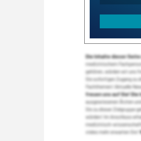
Die Inhalte dieser Sei
medizinischem Fachpersona
gehören, würden wir uns f
Sie sofortigen Zugang zu 
Fachthemen! Aktuelle New
freuen uns auf Sie!
Die 
ausgewiesenen Ärzten und
Sie zu dieser Zielgruppe g
würden! Im Anschluss erhal
medizinisch-wissenschaft
vieles mehr erwarten Sie!