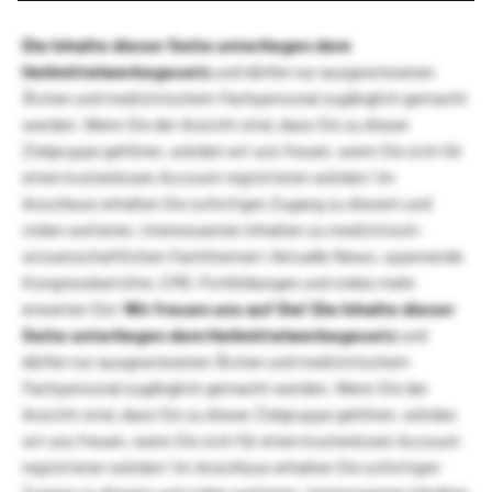
Die Inhalte dieser Seite unterliegen dem
Heilmittelwerbegesetz
und dürfen nur ausgewiesenen
Ärzten und medizinischem Fachpersonal zugänglich gemacht
werden. Wenn Sie der Ansicht sind, dass Sie zu dieser
Zielgruppe gehören, würden wir uns freuen, wenn Sie sich für
einen kostenlosen Account registrieren würden! Im
Anschluss erhalten Sie sofortigen Zugang zu diesem und
vielen weiteren, interessanten Inhalten zu medizinisch-
wissenschaftlichen Fachthemen! Aktuelle News, spannende
Kongressberichte, CME-Fortbildungen und vieles mehr
erwarten Sie!
Wir freuen uns auf Sie!
Die Inhalte dieser
Seite unterliegen dem Heilmittelwerbegesetz
und
dürfen nur ausgewiesenen Ärzten und medizinischem
Fachpersonal zugänglich gemacht werden. Wenn Sie der
Ansicht sind, dass Sie zu dieser Zielgruppe gehören, würden
wir uns freuen, wenn Sie sich für einen kostenlosen Account
registrieren würden! Im Anschluss erhalten Sie sofortigen