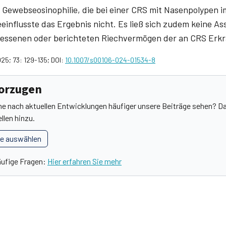
Gewebseosinophilie, die bei einer CRS mit Nasenpolypen im
eeinflusste das Ergebnis nicht. Es ließ sich zudem keine A
ssenen oder berichteten Riechvermögen der an CRS Erkra
025; 73: 129-135; DOI:
10.1007/s00106-024-01534-8
vorzugen
he nach aktuellen Entwicklungen häufiger unsere Beiträge sehen? Da
llen hinzu.
le auswählen
äufige Fragen:
Hier erfahren Sie mehr