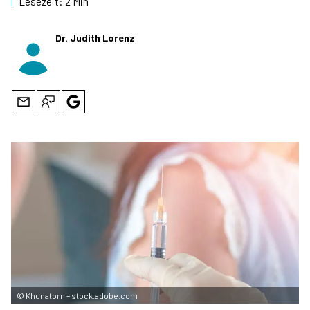
|
Lesezeit:
2 Min
Dr. Judith Lorenz
©
Khunatorn – stock.adobe.com