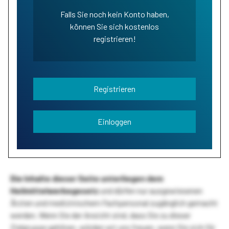
Falls Sie noch kein Konto haben,
können Sie sich kostenlos
registrieren!
Registrieren
Einloggen
Die Inhalte dieser Seite unterliegen dem
Heilmittelwerbegesetz
und dürfen nur ausgewiesenen
Ärzten und medizinischem Fachpersonal zugänglich gemacht
werden. Wenn Sie der Ansicht sind, dass Sie zu dieser
Zielgruppe gehören, würden wir uns freuen, wenn Sie sich für