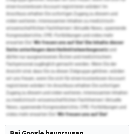
einen kostenlosen Account registrieren würden! Im
Anschluss erhalten Sie sofortigen Zugang zu diesem und
vielen weiteren, interessanten Inhalten zu medizinisch-
wissenschaftlichen Fachthemen! Aktuelle News, spannende
Kongressberichte, CME-Fortbildungen und vieles mehr
erwarten Sie!
Wir freuen uns auf Sie!
Die Inhalte dieser
Seite unterliegen dem Heilmittelwerbegesetz
und
dürfen nur ausgewiesenen Ärzten und medizinischem
Fachpersonal zugänglich gemacht werden. Wenn Sie der
Ansicht sind, dass Sie zu dieser Zielgruppe gehören, würden
wir uns freuen, wenn Sie sich für einen kostenlosen Account
registrieren würden! Im Anschluss erhalten Sie sofortigen
Zugang zu diesem und vielen weiteren, interessanten Inhalten
zu medizinisch-wissenschaftlichen Fachthemen! Aktuelle
News, spannende Kongressberichte, CME-Fortbildungen und
vieles mehr erwarten Sie!
Wir freuen uns auf Sie!
Bei Google bevorzugen