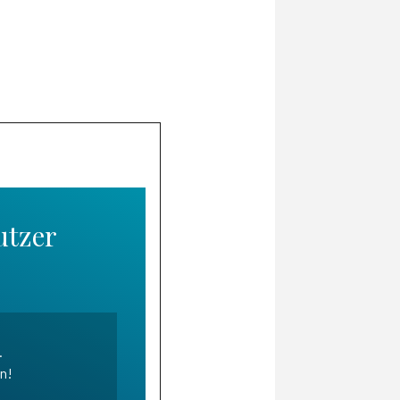
utzer
.
en!