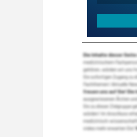
Die Inhalte dieser Sei
medizinischem Fachpersona
gehören, würden wir uns f
Sie sofortigen Zugang zu 
Fachthemen! Aktuelle New
freuen uns auf Sie!
Die 
ausgewiesenen Ärzten und
Sie zu dieser Zielgruppe g
würden! Im Anschluss erhal
medizinisch-wissenschaft
vieles mehr erwarten Sie!