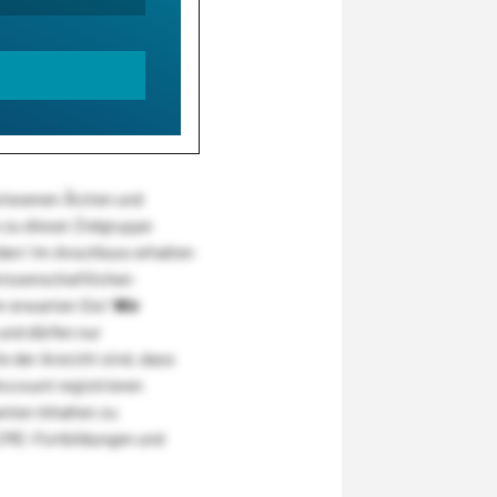
wiesenen Ärzten und
zu dieser Zielgruppe
den! Im Anschluss erhalten
wissenschaftlichen
r erwarten Sie!
Wir
und dürfen nur
 der Ansicht sind, dass
Account registrieren
nten Inhalten zu
CME-Fortbildungen und