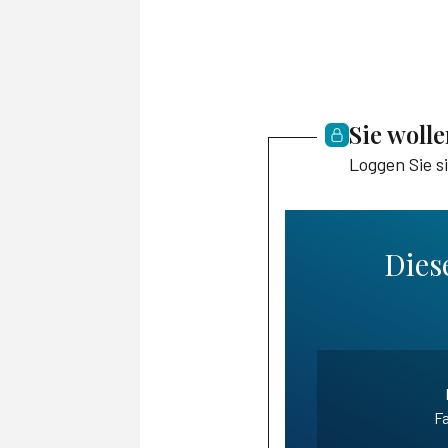
Sie woll
Loggen Sie s
Diese
Fa