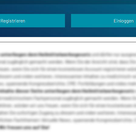
Registrieren
Einloggen
te unterliegen dem Heilmittelwerbegesetz
und dürfen nur ausge
l zugänglich gemacht werden. Wenn Sie der Ansicht sind, dass Sie 
reuen, wenn Sie sich für einen kostenlosen Account registrieren wür
diesem und vielen weiteren, interessanten Inhalten zu medizinisch-
s, spannende Kongressberichte, CME-Fortbildungen und vieles meh
Inhalte dieser Seite unterliegen dem Heilmittelwerbegesetz
 medizinischem Fachpersonal zugänglich gemacht werden. Wenn Sie
ehören, würden wir uns freuen, wenn Sie sich für einen kostenlosen 
ten Sie sofortigen Zugang zu diesem und vielen weiteren, interessa
lichen Fachthemen! Aktuelle News, spannende Kongressberichte, 
Wir freuen uns auf Sie!