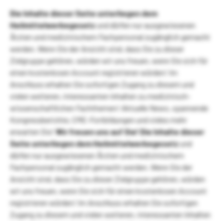
Die Inhalte dieser Seite unterliegen dem
Heilmittelwerbegesetz
und dürfen nur ausgewiesenen
Ärzten und medizinischem Fachpersonal zugänglich gemacht
werden. Wenn Sie der Ansicht sind, dass Sie zu dieser
Zielgruppe gehören, würden wir uns freuen, wenn Sie sich für
einen kostenlosen Account registrieren würden! Im
Anschluss erhalten Sie sofortigen Zugang zu diesem und
vielen weiteren, interessanten Inhalten zu medizinisch-
wissenschaftlichen Fachthemen! Aktuelle News, spannende
Kongressberichte, CME-Fortbildungen und vieles mehr
erwarten Sie!
Wir freuen uns auf Sie!
Die Inhalte dieser
Seite unterliegen dem Heilmittelwerbegesetz
und
dürfen nur ausgewiesenen Ärzten und medizinischem
Fachpersonal zugänglich gemacht werden. Wenn Sie der
Ansicht sind, dass Sie zu dieser Zielgruppe gehören, würden
wir uns freuen, wenn Sie sich für einen kostenlosen Account
registrieren würden! Im Anschluss erhalten Sie sofortigen
Zugang zu diesem und vielen weiteren, interessanten Inhalten