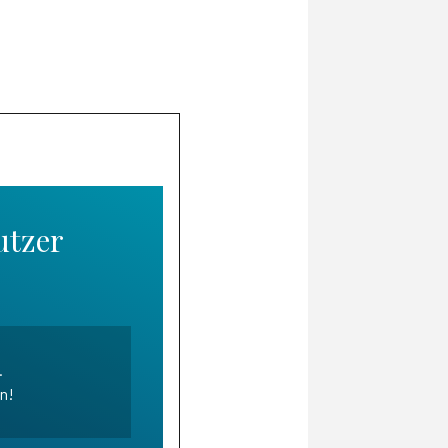
utzer
.
en!