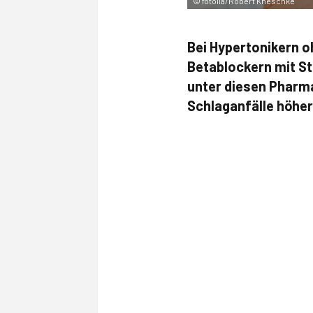
©
fotolia/Robert Kneschke
Bei Hypertonikern o
Betablockern mit St
unter diesen Pharma
Schlaganfälle höher 