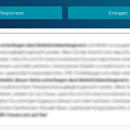
Registrieren
Einloggen
te unterliegen dem Heilmittelwerbegesetz
und dürfen nur ausge
l zugänglich gemacht werden. Wenn Sie der Ansicht sind, dass Sie 
reuen, wenn Sie sich für einen kostenlosen Account registrieren wür
diesem und vielen weiteren, interessanten Inhalten zu medizinisch-
s, spannende Kongressberichte, CME-Fortbildungen und vieles meh
Inhalte dieser Seite unterliegen dem Heilmittelwerbegesetz
 medizinischem Fachpersonal zugänglich gemacht werden. Wenn Sie
ehören, würden wir uns freuen, wenn Sie sich für einen kostenlosen 
ten Sie sofortigen Zugang zu diesem und vielen weiteren, interessa
lichen Fachthemen! Aktuelle News, spannende Kongressberichte, 
Wir freuen uns auf Sie!