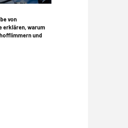
abe von
te erklären, warum
rhofflimmern und