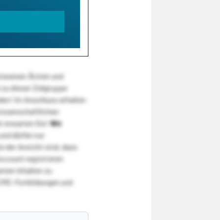
wiesenen Ärzten und
zu dieser Zielgruppe
den! Im Anschluss erhalten
wissenschaftlichen
r erwarten Sie!
Wir
und dürfen nur
 der Ansicht sind, dass
Account registrieren
nten Inhalten zu
CME-Fortbildungen und