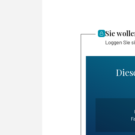
Sie woll
Loggen Sie s
Diese
Fa