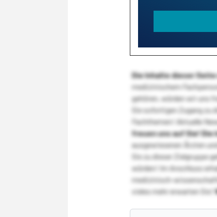
Die Inhalte dieser Sei
medizinischem Fachpersona
gehören, würden wir uns f
Sie sofortigen Zugang zu 
Fachthemen! Aktuelle New
freuen uns auf Sie!
Die 
ausgewiesenen Ärzten und
Sie zu dieser Zielgruppe g
würden! Im Anschluss erhal
medizinisch-wissenschaft
vieles mehr erwarten Sie!