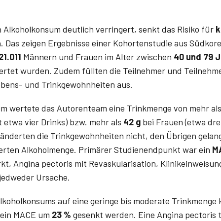
Alkoholkonsum deutlich verringert, senkt das Risiko für
k
. Das zeigen Ergebnisse einer Kohortenstudie aus Südkorea
21.011
Männern und Frauen im Alter zwischen
40 und 79 
rtet wurden. Zudem füllten die Teilnehmer und Teilnehm
ebens- und Trinkgewohnheiten aus.
um wertete das Autorenteam eine Trinkmenge von mehr al
 etwa vier Drinks) bzw. mehr als
42 g
bei Frauen (etwa dre
änderten die Trinkgewohnheiten nicht, den Übrigen gelang
erten Alkoholmenge. Primärer Studienendpunkt war ein
M
kt, Angina pectoris mit Revaskularisation, Klinikeinweisu
 jedweder Ursache.
lkoholkonsums auf eine geringe bis moderate Trinkmenge 
r ein MACE um
23 %
gesenkt werden. Eine Angina pectoris 