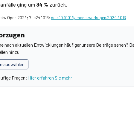
ganfälle ging um
34 %
zurück.
Netw Open 2024; 7: e244013;
doi: 10.1001/jamanetworkopen.2024.4013
vorzugen
he nach aktuellen Entwicklungen häufiger unsere Beiträge sehen? Da
llen hinzu.
le auswählen
äufige Fragen:
Hier erfahren Sie mehr