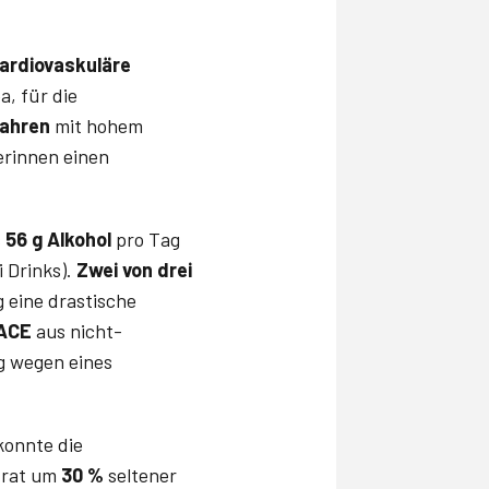
ardiovaskuläre
, für die
Jahren
mit hohem
erinnen einen
s
56 g Alkohol
pro Tag
i Drinks).
Zwei von drei
 eine drastische
ACE
aus nicht-
ng wegen eines
konnte die
trat um
30 %
seltener