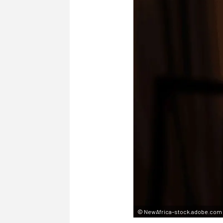
©
NewAfrica–stock.adobe.com