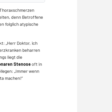
w. Thoraxschmerzen
elten, denn Betroffene
n folglich atypische
t: „Herr Doktor, ich
Herzkranken beharren
gs liegt die
onaren Stenose
oft in
ollegen: „Immer wenn
ata machen!“