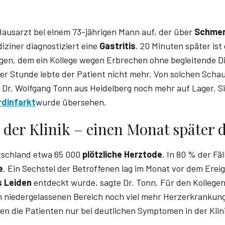
Hausarzt bei einem 73-jährigen Mann auf, der über
Schmer
iziner diagnostiziert eine
Gastritis
. 20 Minuten später ist
gen, dem ein Kollege wegen Erbrechen ohne begleitende D
iner Stunde lebte der Patient nicht mehr. Von solchen Sch
 Dr. Wolfgang Tonn aus Heidelberg noch mehr auf Lager. Si
dinfarkt
wurde übersehen.
der Klinik – einen Monat später 
utschland etwa 65 000
plötzliche Herztode
. In 80 % der Fäl
e
. Ein Sechs­tel der Betroffenen lag im Monat vor dem Erei
s Leiden
entdeckt wurde, sagte Dr. Tonn. Für den Kollege
m niedergelassenen Bereich noch viel mehr Herzerkrankun
den die Patienten nur bei deutlichen Symptomen in der Klin