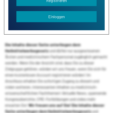
Registrieren
Einloggen
Die Inhalte dieser Seite unterliegen dem
Heilmittelwerbegesetz
und dürfen nur ausgewiesenen
Ärzten und medizinischem Fachpersonal zugänglich gemacht
werden. Wenn Sie der Ansicht sind, dass Sie zu dieser
Zielgruppe gehören, würden wir uns freuen, wenn Sie sich für
einen kostenlosen Account registrieren würden! Im
Anschluss erhalten Sie sofortigen Zugang zu diesem und
vielen weiteren, interessanten Inhalten zu medizinisch-
wissenschaftlichen Fachthemen! Aktuelle News, spannende
Kongressberichte, CME-Fortbildungen und vieles mehr
erwarten Sie!
Wir freuen uns auf Sie!
Die Inhalte dieser
Seite unterliegen dem Heilmittelwerbegesetz
und