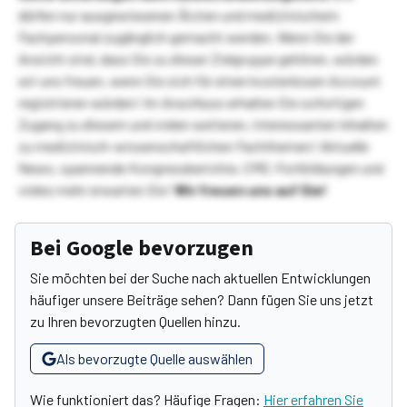
dürfen nur ausgewiesenen Ärzten und medizinischem
Fachpersonal zugänglich gemacht werden. Wenn Sie der
Ansicht sind, dass Sie zu dieser Zielgruppe gehören, würden
wir uns freuen, wenn Sie sich für einen kostenlosen Account
registrieren würden! Im Anschluss erhalten Sie sofortigen
Zugang zu diesem und vielen weiteren, interessanten Inhalten
zu medizinisch-wissenschaftlichen Fachthemen! Aktuelle
News, spannende Kongressberichte, CME-Fortbildungen und
vieles mehr erwarten Sie!
Wir freuen uns auf Sie!
Bei Google bevorzugen
Sie möchten bei der Suche nach aktuellen Entwicklungen
häufiger unsere Beiträge sehen? Dann fügen Sie uns jetzt
zu Ihren bevorzugten Quellen hinzu.
Als bevorzugte Quelle auswählen
Wie funktioniert das? Häufige Fragen:
Hier erfahren Sie