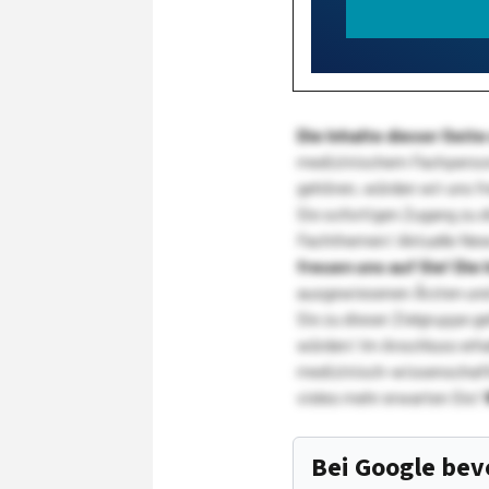
Die Inhalte dieser Sei
medizinischem Fachpersona
gehören, würden wir uns f
Sie sofortigen Zugang zu 
Fachthemen! Aktuelle New
freuen uns auf Sie!
Die 
ausgewiesenen Ärzten und
Sie zu dieser Zielgruppe g
würden! Im Anschluss erhal
medizinisch-wissenschaft
vieles mehr erwarten Sie!
Bei Google be