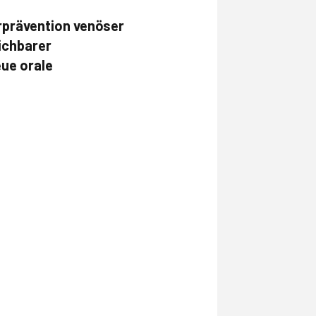
ärprävention venöser
ichbarer
ue orale