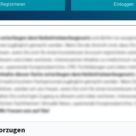
Registrieren
Einloggen
te unterliegen dem Heilmittelwerbegesetz
und dürfen nur ausge
l zugänglich gemacht werden. Wenn Sie der Ansicht sind, dass Sie 
reuen, wenn Sie sich für einen kostenlosen Account registrieren wür
diesem und vielen weiteren, interessanten Inhalten zu medizinisch-
s, spannende Kongressberichte, CME-Fortbildungen und vieles meh
Inhalte dieser Seite unterliegen dem Heilmittelwerbegesetz
 medizinischem Fachpersonal zugänglich gemacht werden. Wenn Sie
ehören, würden wir uns freuen, wenn Sie sich für einen kostenlosen 
ten Sie sofortigen Zugang zu diesem und vielen weiteren, interessa
lichen Fachthemen! Aktuelle News, spannende Kongressberichte, 
Wir freuen uns auf Sie!
vorzugen