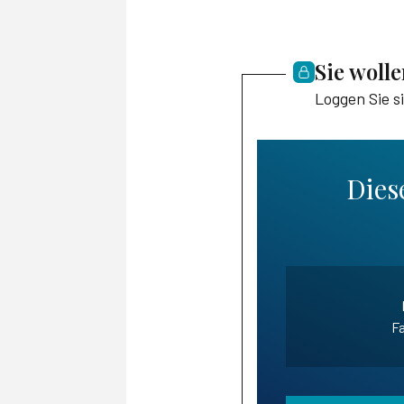
Sie woll
Loggen Sie s
Diese
Fa