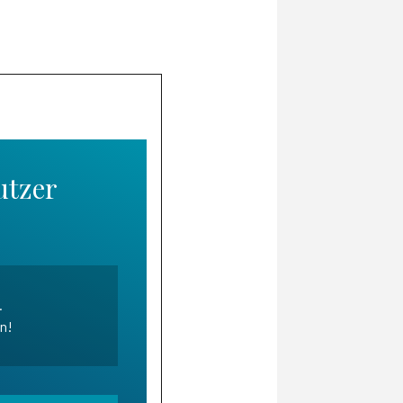
utzer
.
en!