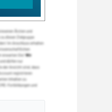
wiesenen Ärzten und
zu dieser Zielgruppe
den! Im Anschluss erhalten
wissenschaftlichen
r erwarten Sie!
Wir
und dürfen nur
 der Ansicht sind, dass
Account registrieren
nten Inhalten zu
CME-Fortbildungen und