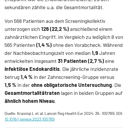
sekundären zählte u.a. die Gesamtmortalität.
Von 568 Patienten aus dem Screeningkollektiv
unterzogen sich
126 (22,2 %)
anschießend einem
zahnärztlichen Eingriff, im Vergleich zu lediglich 8 von
565 Patienten
(1,4 %)
ohne den Vorabcheck. Während
der Nachbeob­achtungszeit von median
1,9
Jahren
entwickelten insgesamt
31 Patienten (2,7 %)
eine
infektiöse Endo­karditis
. Die jährliche Inzidenzrate
betrug
1,4 %
in der Zahnscreening-Gruppe versus
1,5 %
in der
ohne obligatorische Untersuchung
. Die
Gesamtmortalitätraten
lagen in beiden Gruppen auf
ähnlich hohem Niveau
.
Quelle: Krasniqi L et al. Lancet Reg Health Eur 2024; 36: 100789; DOI:
10.1016/j.lanepe.2023.100789