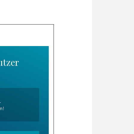
utzer
.
en!