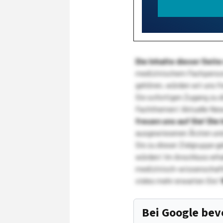
Die Inhalte dieser Sei
medizinischem Fachpersona
gehören, würden wir uns f
Sie sofortigen Zugang zu 
Fachthemen! Aktuelle New
freuen uns auf Sie!
Die 
ausgewiesenen Ärzten und
Sie zu dieser Zielgruppe g
würden! Im Anschluss erhal
medizinisch-wissenschaft
vieles mehr erwarten Sie!
Bei Google be