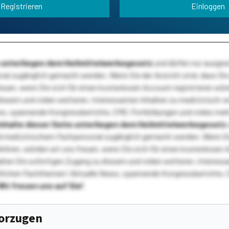
Registrieren
Einloggen
te unterliegen dem Heilmittelwerbegesetz
und dürfen nur ausge
l zugänglich gemacht werden. Wenn Sie der Ansicht sind, dass Sie 
reuen, wenn Sie sich für einen kostenlosen Account registrieren wür
diesem und vielen weiteren, interessanten Inhalten zu medizinisch-
s, spannende Kongressberichte, CME-Fortbildungen und vieles meh
Inhalte dieser Seite unterliegen dem Heilmittelwerbegesetz
 medizinischem Fachpersonal zugänglich gemacht werden. Wenn Sie
ehören, würden wir uns freuen, wenn Sie sich für einen kostenlosen 
ten Sie sofortigen Zugang zu diesem und vielen weiteren, interessa
lichen Fachthemen! Aktuelle News, spannende Kongressberichte, 
Wir freuen uns auf Sie!
vorzugen