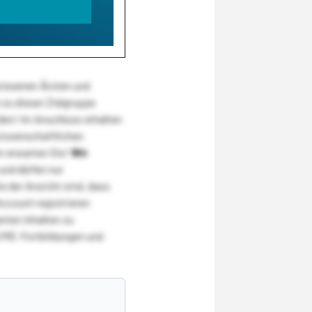
wiesenen Ärzten und
zu dieser Zielgruppe
den! Im Anschluss erhalten
wissenschaftlichen
r erwarten Sie!
Wir
und dürfen nur
 der Ansicht sind, dass
Account registrieren
nten Inhalten zu
CME-Fortbildungen und