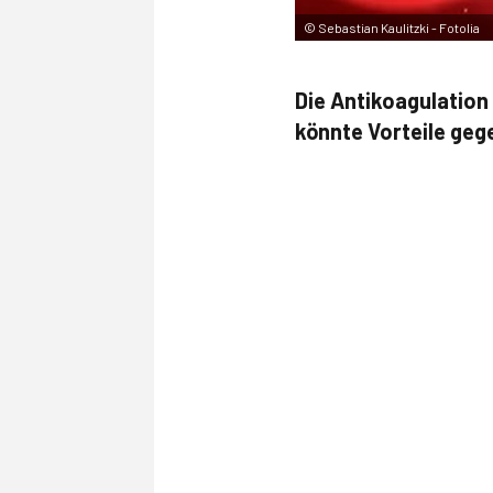
©
Sebastian Kaulitzki - Fotolia
Die Antikoagulatio
könnte Vorteile geg