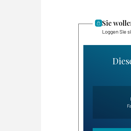
Sie woll
Loggen Sie s
Diese
Fa