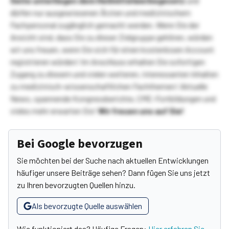
Seite unterliegen dem Heilmittelwerbegesetz
und
dürfen nur ausgewiesenen Ärzten und medizinischem
Fachpersonal zugänglich gemacht werden. Wenn Sie der
Ansicht sind, dass Sie zu dieser Zielgruppe gehören, würden
wir uns freuen, wenn Sie sich für einen kostenlosen Account
registrieren würden! Im Anschluss erhalten Sie sofortigen
Zugang zu diesem und vielen weiteren, interessanten Inhalten
zu medizinisch-wissenschaftlichen Fachthemen! Aktuelle
News, spannende Kongressberichte, CME-Fortbildungen und
vieles mehr erwarten Sie!
Wir freuen uns auf Sie!
Bei Google bevorzugen
Sie möchten bei der Suche nach aktuellen Entwicklungen
häufiger unsere Beiträge sehen? Dann fügen Sie uns jetzt
zu Ihren bevorzugten Quellen hinzu.
Als bevorzugte Quelle auswählen
Wie funktioniert das? Häufige Fragen:
Hier erfahren Sie