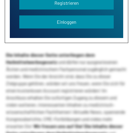
Registrieren
Einloggen
Die Inhalte dieser Seite unterliegen dem
Heilmittelwerbegesetz
und dürfen nur ausgewiesenen
Ärzten und medizinischem Fachpersonal zugänglich gemacht
werden. Wenn Sie der Ansicht sind, dass Sie zu dieser
Zielgruppe gehören, würden wir uns freuen, wenn Sie sich für
einen kostenlosen Account registrieren würden! Im
Anschluss erhalten Sie sofortigen Zugang zu diesem und
vielen weiteren, interessanten Inhalten zu medizinisch-
wissenschaftlichen Fachthemen! Aktuelle News, spannende
Kongressberichte, CME-Fortbildungen und vieles mehr
erwarten Sie!
Wir freuen uns auf Sie!
Die Inhalte dieser