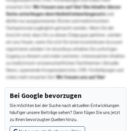
erwarten Sie!
Wir freuen uns auf Sie!
Die Inhalte dieser
Seite unterliegen dem Heilmittelwerbegesetz
und
dürfen nur ausgewiesenen Ärzten und medizinischem
Fachpersonal zugänglich gemacht werden. Wenn Sie der
Ansicht sind, dass Sie zu dieser Zielgruppe gehören, würden
wir uns freuen, wenn Sie sich für einen kostenlosen Account
registrieren würden! Im Anschluss erhalten Sie sofortigen
Zugang zu diesem und vielen weiteren, interessanten Inhalten
zu medizinisch-wissenschaftlichen Fachthemen! Aktuelle
News, spannende Kongressberichte, CME-Fortbildungen und
vieles mehr erwarten Sie!
Wir freuen uns auf Sie!
Bei Google bevorzugen
Sie möchten bei der Suche nach aktuellen Entwicklungen
häufiger unsere Beiträge sehen? Dann fügen Sie uns jetzt
zu Ihren bevorzugten Quellen hinzu.