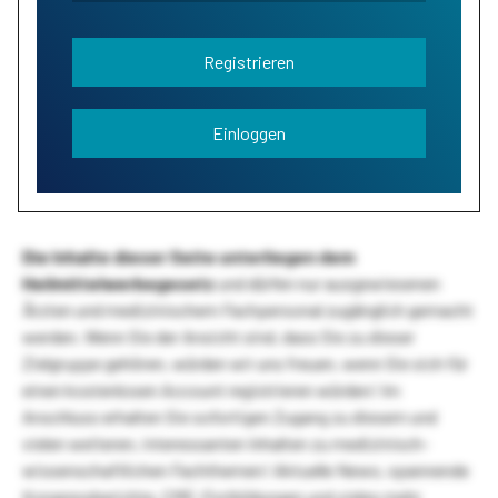
Registrieren
Einloggen
Die Inhalte dieser Seite unterliegen dem
Heilmittelwerbegesetz
und dürfen nur ausgewiesenen
Ärzten und medizinischem Fachpersonal zugänglich gemacht
werden. Wenn Sie der Ansicht sind, dass Sie zu dieser
Zielgruppe gehören, würden wir uns freuen, wenn Sie sich für
einen kostenlosen Account registrieren würden! Im
Anschluss erhalten Sie sofortigen Zugang zu diesem und
vielen weiteren, interessanten Inhalten zu medizinisch-
wissenschaftlichen Fachthemen! Aktuelle News, spannende
Kongressberichte, CME-Fortbildungen und vieles mehr