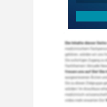
Die Inhalte dieser Sei
medizinischem Fachpersona
gehören, würden wir uns f
Sie sofortigen Zugang zu 
Fachthemen! Aktuelle New
freuen uns auf Sie!
Die 
ausgewiesenen Ärzten und
Sie zu dieser Zielgruppe g
würden! Im Anschluss erhal
medizinisch-wissenschaft
vieles mehr erwarten Sie!