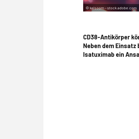
©
kalsoom – stock.adobe.com
CD38-Antikörper kö
Neben dem Einsatz 
Isatuximab ein Ansa