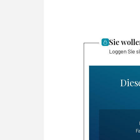
Sie woll
Loggen Sie s
Diese
Fa