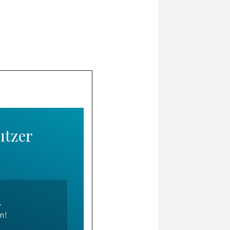
utzer
.
en!