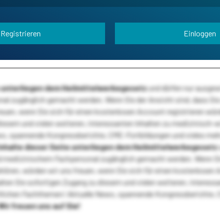
Registrieren
Einloggen
te unterliegen dem Heilmittelwerbegesetz
und dürfen nur ausge
l zugänglich gemacht werden. Wenn Sie der Ansicht sind, dass Sie 
reuen, wenn Sie sich für einen kostenlosen Account registrieren wür
diesem und vielen weiteren, interessanten Inhalten zu medizinisch-
s, spannende Kongressberichte, CME-Fortbildungen und vieles meh
Inhalte dieser Seite unterliegen dem Heilmittelwerbegesetz
 medizinischem Fachpersonal zugänglich gemacht werden. Wenn Sie
ehören, würden wir uns freuen, wenn Sie sich für einen kostenlosen 
ten Sie sofortigen Zugang zu diesem und vielen weiteren, interessa
lichen Fachthemen! Aktuelle News, spannende Kongressberichte, 
Wir freuen uns auf Sie!