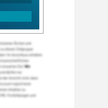
wiesenen Ärzten und
zu dieser Zielgruppe
den! Im Anschluss erhalten
wissenschaftlichen
r erwarten Sie!
Wir
und dürfen nur
 der Ansicht sind, dass
Account registrieren
nten Inhalten zu
CME-Fortbildungen und