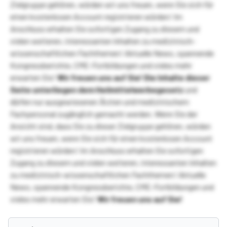
Zielgruppe gehören, würden wir uns freuen, wenn Sie sich für
einen kostenlosen Account registrieren würden! Im
Anschluss erhalten Sie sofortigen Zugang zu diesem und
vielen weiteren, interessanten Inhalten zu medizinisch-
wissenschaftlichen Fachthemen! Aktuelle News, spannende
Kongressberichte, CME-Fortbildungen und vieles mehr
erwarten Sie!
Wir freuen uns auf Sie!
Die Inhalte dieser
Seite unterliegen dem Heilmittelwerbegesetz
und
dürfen nur ausgewiesenen Ärzten und medizinischem
Fachpersonal zugänglich gemacht werden. Wenn Sie der
Ansicht sind, dass Sie zu dieser Zielgruppe gehören, würden
wir uns freuen, wenn Sie sich für einen kostenlosen Account
registrieren würden! Im Anschluss erhalten Sie sofortigen
Zugang zu diesem und vielen weiteren, interessanten Inhalten
zu medizinisch-wissenschaftlichen Fachthemen! Aktuelle
News, spannende Kongressberichte, CME-Fortbildungen und
vieles mehr erwarten Sie!
Wir freuen uns auf Sie!