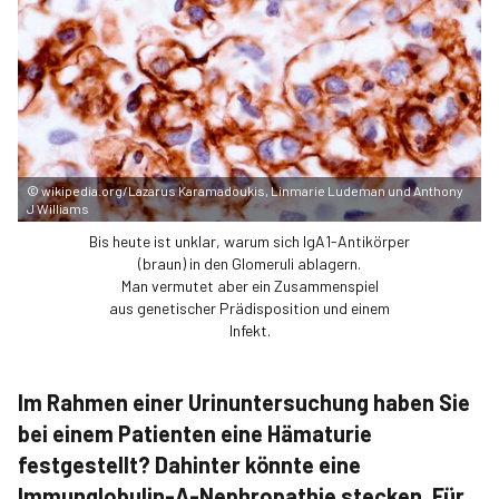
©
wikipedia.org/Lazarus Karamadoukis, Linmarie Ludeman und Anthony
J Williams
Bis heute ist unklar, warum sich IgA1-Antikörper
(braun) in den Glomeruli ablagern.
Man vermutet aber ein Zusammenspiel
aus genetischer Prädisposition und einem
Infekt.
Im Rahmen einer Urin­untersuchung haben Sie
bei einem Patienten eine Hämaturie
festgestellt? Dahinter könnte eine
Immunglobulin-A-Nephropathie stecken. Für