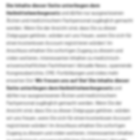
Die Inhalte dieser Seite unterliegen dem
Heilmittelwerbegesetz
und dürfen nur ausgewiesenen
Ärzten und medizinischem Fachpersonal zugänglich gemacht
werden. Wenn Sie der Ansicht sind, dass Sie zu dieser
Zielgruppe gehören, würden wir uns freuen, wenn Sie sich für
einen kostenlosen Account registrieren würden! Im
Anschluss erhalten Sie sofortigen Zugang zu diesem und
vielen weiteren, interessanten Inhalten zu medizinisch-
wissenschaftlichen Fachthemen! Aktuelle News, spannende
Kongressberichte, CME-Fortbildungen und vieles mehr
erwarten Sie!
Wir freuen uns auf Sie!
Die Inhalte dieser
Seite unterliegen dem Heilmittelwerbegesetz
und
dürfen nur ausgewiesenen Ärzten und medizinischem
Fachpersonal zugänglich gemacht werden. Wenn Sie der
Ansicht sind, dass Sie zu dieser Zielgruppe gehören, würden
wir uns freuen, wenn Sie sich für einen kostenlosen Account
registrieren würden! Im Anschluss erhalten Sie sofortigen
Zugang zu diesem und vielen weiteren, interessanten Inhalten