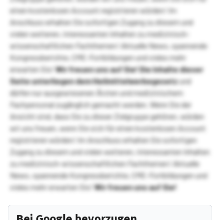
einen kostenlosen Account registrieren würden! Im
Anschluss erhalten Sie sofortigen Zugang zu diesem und
vielen weiteren, interessanten Inhalten zu medizinisch-
wissenschaftlichen Fachthemen! Aktuelle News, spannende
Kongressberichte, CME-Fortbildungen und vieles mehr
erwarten Sie!
Wir freuen uns auf Sie!
Die Inhalte dieser
Seite unterliegen dem Heilmittelwerbegesetz
und
dürfen nur ausgewiesenen Ärzten und medizinischem
Fachpersonal zugänglich gemacht werden. Wenn Sie der
Ansicht sind, dass Sie zu dieser Zielgruppe gehören, würden
wir uns freuen, wenn Sie sich für einen kostenlosen Account
registrieren würden! Im Anschluss erhalten Sie sofortigen
Zugang zu diesem und vielen weiteren, interessanten Inhalten
zu medizinisch-wissenschaftlichen Fachthemen! Aktuelle
News, spannende Kongressberichte, CME-Fortbildungen und
vieles mehr erwarten Sie!
Wir freuen uns auf Sie!
Bei Google bevorzugen