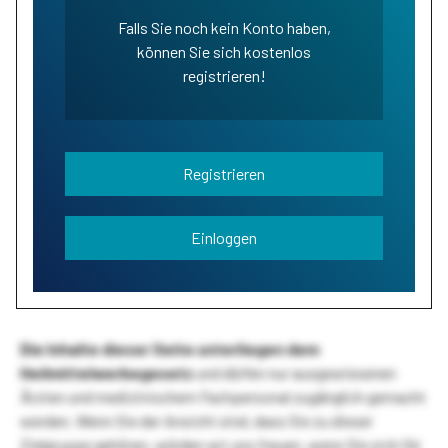
Falls Sie noch kein Konto haben,
können Sie sich kostenlos
registrieren!
Registrieren
Einloggen
Die Inhalte dieser Seite unterliegen dem
Heilmittelwerbegesetz
und dürfen nur ausgewiesenen
Ärzten und medizinischem Fachpersonal zugänglich gemacht
werden. Wenn Sie der Ansicht sind, dass Sie zu dieser
Zielgruppe gehören, würden wir uns freuen, wenn Sie sich für