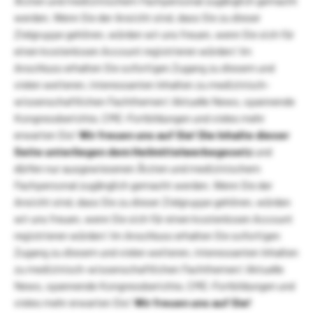
Ärzten und medizinischem Fachpersonal zugänglich gemacht
werden. Wenn Sie der Ansicht sind, dass Sie zu dieser
Zielgruppe gehören, würden wir uns freuen, wenn Sie sich für
einen kostenlosen Account registrieren würden! Im
Anschluss erhalten Sie sofortigen Zugang zu diesem und
vielen weiteren, interessanten Inhalten zu medizinisch-
wissenschaftlichen Fachthemen! Aktuelle News, spannende
Kongressberichte, CME-Fortbildungen und vieles mehr
erwarten Sie!
Wir freuen uns auf Sie!
Die Inhalte dieser
Seite unterliegen dem Heilmittelwerbegesetz
und
dürfen nur ausgewiesenen Ärzten und medizinischem
Fachpersonal zugänglich gemacht werden. Wenn Sie der
Ansicht sind, dass Sie zu dieser Zielgruppe gehören, würden
wir uns freuen, wenn Sie sich für einen kostenlosen Account
registrieren würden! Im Anschluss erhalten Sie sofortigen
Zugang zu diesem und vielen weiteren, interessanten Inhalten
zu medizinisch-wissenschaftlichen Fachthemen! Aktuelle
News, spannende Kongressberichte, CME-Fortbildungen und
vieles mehr erwarten Sie!
Wir freuen uns auf Sie!