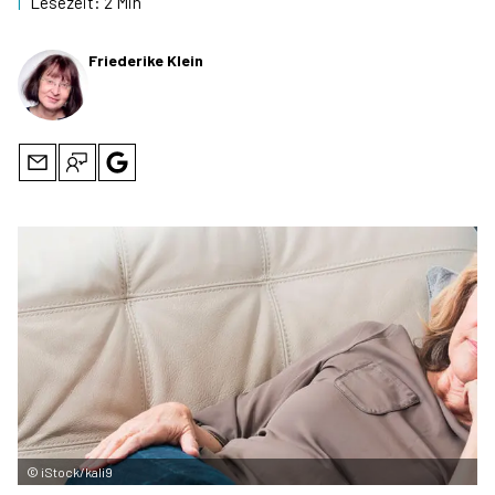
|
Lesezeit:
2 Min
Friederike Klein
©
iStock/kali9