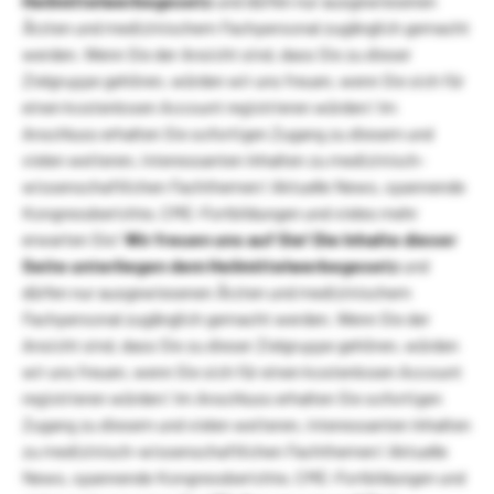
Heilmittelwerbegesetz
und dürfen nur ausgewiesenen
Ärzten und medizinischem Fachpersonal zugänglich gemacht
werden. Wenn Sie der Ansicht sind, dass Sie zu dieser
Zielgruppe gehören, würden wir uns freuen, wenn Sie sich für
einen kostenlosen Account registrieren würden! Im
Anschluss erhalten Sie sofortigen Zugang zu diesem und
vielen weiteren, interessanten Inhalten zu medizinisch-
wissenschaftlichen Fachthemen! Aktuelle News, spannende
Kongressberichte, CME-Fortbildungen und vieles mehr
erwarten Sie!
Wir freuen uns auf Sie!
Die Inhalte dieser
Seite unterliegen dem Heilmittelwerbegesetz
und
dürfen nur ausgewiesenen Ärzten und medizinischem
Fachpersonal zugänglich gemacht werden. Wenn Sie der
Ansicht sind, dass Sie zu dieser Zielgruppe gehören, würden
wir uns freuen, wenn Sie sich für einen kostenlosen Account
registrieren würden! Im Anschluss erhalten Sie sofortigen
Zugang zu diesem und vielen weiteren, interessanten Inhalten
zu medizinisch-wissenschaftlichen Fachthemen! Aktuelle
News, spannende Kongressberichte, CME-Fortbildungen und