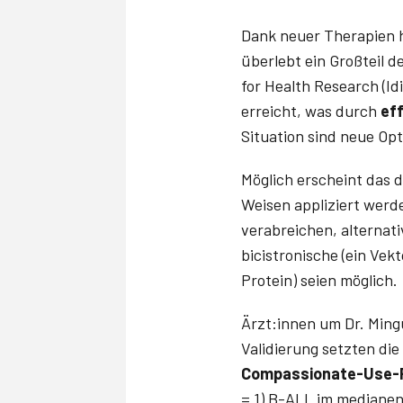
Dank neuer Therapien h
überlebt ein Großteil d
for Health Research (Id
erreicht, was durch
ef
Situation sind neue Op
Möglich erscheint das 
Weisen appliziert werd
verabreichen, alternati
bicistronische (ein Vek
Protein) seien möglich.
Ärzt:innen um Dr. Ming
Validierung setzten di
Compassionate-Use
= 1) B-ALL im medianen 