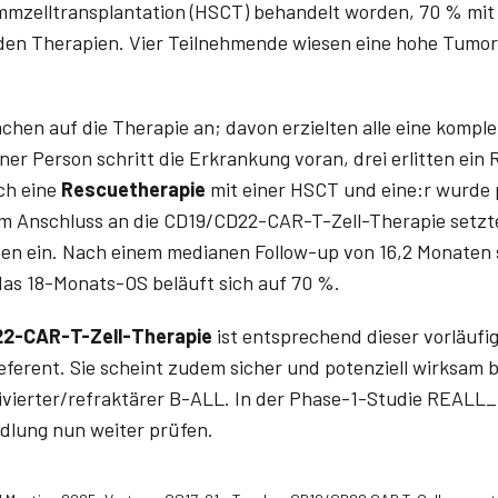
mzelltransplantation (HSCT) behandelt worden, 70 % mi
den Therapien. Vier Teilnehmende wiesen eine hohe Tumor
chen auf die Therapie an; davon erzielten alle eine kompl
ner Person schritt die Erkrankung voran, drei erlitten ein 
ch eine
Rescuetherapie
mit einer HSCT und eine:r wurde p
m Anschluss an die CD19/CD22-CAR-T-Zell-Therapie setzten
ten ein. Nach einem medianen Follow-up von 16,2 Monaten 
as 18-Monats-OS beläuft sich auf 70 %.
2-CAR-T-Zell-Therapie
ist entsprechend dieser vorläufi
eferent. Sie scheint zudem sicher und potenziell wirksam b
divierter/refraktärer B-ALL. In der Phase-1-Studie REALL
dlung nun weiter prüfen.