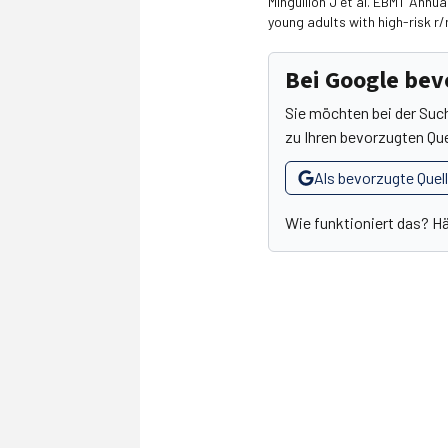
Minguillón J et al. EBMT Annu
young adults with high-risk r/
Bei Google be
Sie möchten bei der Suc
zu Ihren bevorzugten Que
Als bevorzugte Quel
Wie funktioniert das? H