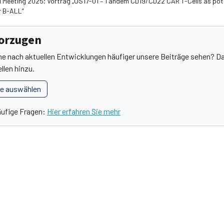
al Meeting 2025; Vortrag „OS17-01 – Tandem CD19/CD22 CAR T-Cells as pote
r B-ALL“
vorzugen
he nach aktuellen Entwicklungen häufiger unsere Beiträge sehen? Da
llen hinzu.
le auswählen
äufige Fragen:
Hier erfahren Sie mehr