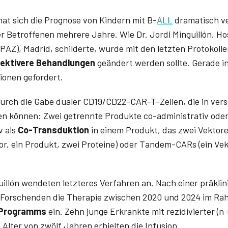
at sich die Prognose von Kindern mit B-
ALL
dramatisch ve
er Betroffenen mehrere Jahre. Wie Dr. Jordi Minguillón, Hos
iPAZ), Madrid, schilderte, wurde mit den letzten Protokolle
fektivere Behandlungen
geändert werden sollte. Gerade in
tionen gefordert.
durch die Gabe dualer CD19/CD22-CAR-T-Zellen, die in ver
en können: Zwei getrennte Produkte co-administrativ oder
v als
Co-Transduktion
in einem Produkt, das zwei Vektor
tor, ein Produkt, zwei Proteine) oder Tandem-CARs (ein Vek
uillón wendeten letzteres Verfahren an. Nach einer präkl
e Forschenden die Therapie zwischen 2020 und 2024 im Ra
-Programms
ein. Zehn junge Erkrankte mit rezidivierter (n 
Alter von zwölf Jahren erhielten die Infusion.