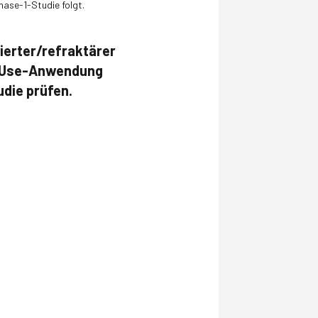
hase-1-Studie folgt.
ierter/refraktärer
e-Use-Anwendung
udie prüfen.