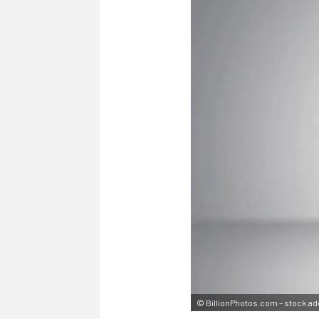
©
BillionPhotos.com – stock.a