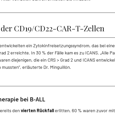
t der CD19/CD22-CAR-T-Zellen
ntwickelten ein Zytokinfreisetzungssyndrom, das bei eine
d 2 erreichte. In 30 % der Fälle kam es zu ICANS. „Alle Pa
aren diejenigen, die ein CRS > Grad 2 und ICANS entwickel
n mussten“, erläuterte Dr. Minguillón.
erapie bei B-ALL
ereits den
vierten Rückfall
erlitten. 60 % waren zuvor mit