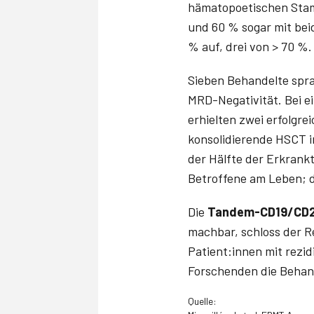
hämatopoetischen Stam
und 60 % sogar mit bei
% auf, drei von > 70 %.
Sieben Behandelte spra
MRD-Negativität. Bei ei
erhielten zwei erfolgrei
konsolidierende HSCT i
der Hälfte der Erkrank
Betroffene am Leben; d
Die
Tandem-CD19/CD2
machbar, schloss der R
Patient:innen mit rezi
Forschenden die Behan
Quelle: