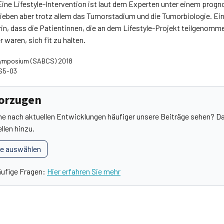
e Lifestyle-Intervention ist laut dem Experten unter einem progno
lieben aber trotz allem das Tumorstadium und die Tumorbiologie. E
rin, dass die Patientinnen, die an dem Lifestyle-Projekt teilgenom
 waren, sich fit zu halten.
Symposium (SABCS) 2018
GS5-03
vorzugen
he nach aktuellen Entwicklungen häufiger unsere Beiträge sehen? Da
llen hinzu.
le auswählen
äufige Fragen:
Hier erfahren Sie mehr