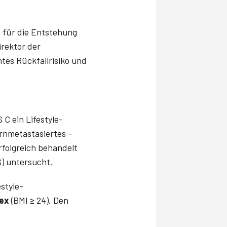
 für die Entstehung
irektor der
tes Rückfallrisiko und
C ein Lifestyle-
rnmetastasiertes –
folgreich behandelt
S) untersucht.
style-
ex
(BMI ≥ 24). Den