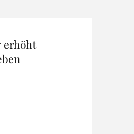
 erhöht
leben