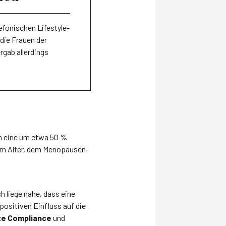
efonischen Lifestyle-
die Frauen der
rgab allerdings
um eine um etwa 50 %
vom Alter, dem Menopausen-
h liege nahe, dass eine
positiven Einfluss auf die
te Compliance
und