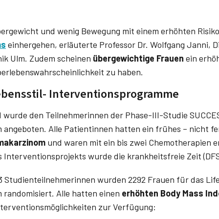
bergewicht und wenig Bewegung mit einem erhöhten Risiko
ms
einhergehen, erläuterte Professor Dr. ­Wolfgang Janni, D
inik Ulm. Zudem scheinen
übergewichtige Frauen
ein erhöh
berlebenswahrscheinlichkeit zu haben.
ebensstil- Interventionsprogramme
 wurde den Teilnehmerinnen der Phase-III-Studie SUCCES 
angeboten. Alle Patientinnen hatten ein frühes – nicht fe
makarzinom
und waren mit ein bis zwei Chemotherapien er
Interventionsprojekts wurde die krankheitsfreie Zeit (DF
 Studienteilnehmerinnen wurden 2292 Frauen für das Life
randomisiert. Alle hatten einen
erhöhten Body Mass Ind
terventionsmöglichkeiten zur Verfügung: