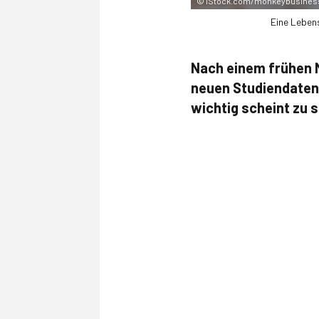
©
iStock.com/monkeybusines
Eine Lebens
Nach einem frühen 
neuen Studien­date
wichtig scheint zu 