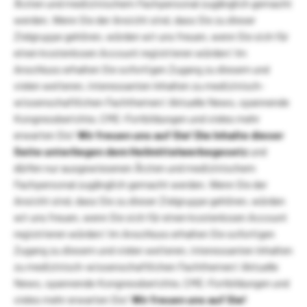
Ärzten und medizinischem Fachpersonal zugänglich gemacht
werden. Wenn Sie der Ansicht sind, dass Sie zu dieser
Zielgruppe gehören, würden wir uns freuen, wenn Sie sich für
einen kostenlosen Account registrieren würden! Im
Anschluss erhalten Sie sofortigen Zugang zu diesem und
vielen weiteren, interessanten Inhalten zu medizinisch-
wissenschaftlichen Fachthemen! Aktuelle News, spannende
Kongressberichte, CME-Fortbildungen und vieles mehr
erwarten Sie!
Wir freuen uns auf Sie!
Die Inhalte dieser
Seite unterliegen dem Heilmittelwerbegesetz
und
dürfen nur ausgewiesenen Ärzten und medizinischem
Fachpersonal zugänglich gemacht werden. Wenn Sie der
Ansicht sind, dass Sie zu dieser Zielgruppe gehören, würden
wir uns freuen, wenn Sie sich für einen kostenlosen Account
registrieren würden! Im Anschluss erhalten Sie sofortigen
Zugang zu diesem und vielen weiteren, interessanten Inhalten
zu medizinisch-wissenschaftlichen Fachthemen! Aktuelle
News, spannende Kongressberichte, CME-Fortbildungen und
vieles mehr erwarten Sie!
Wir freuen uns auf Sie!