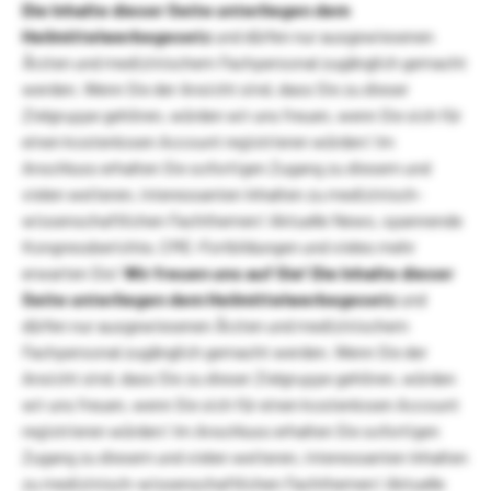
Die Inhalte dieser Seite unterliegen dem
Heilmittelwerbegesetz
und dürfen nur ausgewiesenen
Ärzten und medizinischem Fachpersonal zugänglich gemacht
werden. Wenn Sie der Ansicht sind, dass Sie zu dieser
Zielgruppe gehören, würden wir uns freuen, wenn Sie sich für
einen kostenlosen Account registrieren würden! Im
Anschluss erhalten Sie sofortigen Zugang zu diesem und
vielen weiteren, interessanten Inhalten zu medizinisch-
wissenschaftlichen Fachthemen! Aktuelle News, spannende
Kongressberichte, CME-Fortbildungen und vieles mehr
erwarten Sie!
Wir freuen uns auf Sie!
Die Inhalte dieser
Seite unterliegen dem Heilmittelwerbegesetz
und
dürfen nur ausgewiesenen Ärzten und medizinischem
Fachpersonal zugänglich gemacht werden. Wenn Sie der
Ansicht sind, dass Sie zu dieser Zielgruppe gehören, würden
wir uns freuen, wenn Sie sich für einen kostenlosen Account
registrieren würden! Im Anschluss erhalten Sie sofortigen
Zugang zu diesem und vielen weiteren, interessanten Inhalten
zu medizinisch-wissenschaftlichen Fachthemen! Aktuelle