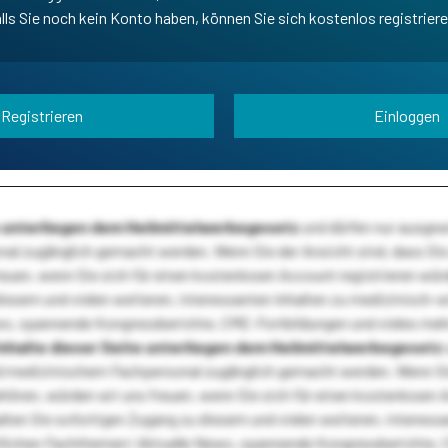
lls Sie noch kein Konto haben, können Sie sich kostenlos registrier
Registrieren
Einloggen
te unterliegen dem Heilmittelwerbegesetz
und dürfen nur ausge
l zugänglich gemacht werden. Wenn Sie der Ansicht sind, dass Sie 
reuen, wenn Sie sich für einen kostenlosen Account registrieren wür
diesem und vielen weiteren, interessanten Inhalten zu medizinisch-
s, spannende Kongressberichte, CME-Fortbildungen und vieles meh
Inhalte dieser Seite unterliegen dem Heilmittelwerbegesetz
 medizinischem Fachpersonal zugänglich gemacht werden. Wenn Sie
ehören, würden wir uns freuen, wenn Sie sich für einen kostenlosen 
ten Sie sofortigen Zugang zu diesem und vielen weiteren, interessa
lichen Fachthemen! Aktuelle News, spannende Kongressberichte, 