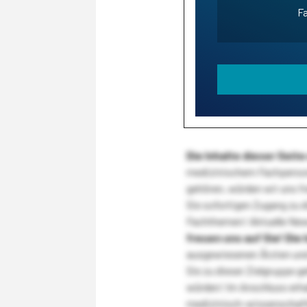
Fa
Die Inhalte dieser Sei
medizinischem Fachpersona
gehören, würden wir uns f
Sie sofortigen Zugang zu 
Fachthemen! Aktuelle New
freuen uns auf Sie!
Die 
ausgewiesenen Ärzten und
Sie zu dieser Zielgruppe g
würden! Im Anschluss erhal
medizinisch-wissenschaft