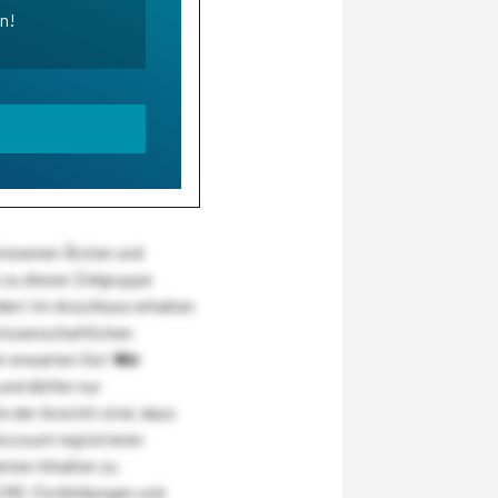
en!
wiesenen Ärzten und
zu dieser Zielgruppe
den! Im Anschluss erhalten
wissenschaftlichen
r erwarten Sie!
Wir
und dürfen nur
 der Ansicht sind, dass
Account registrieren
nten Inhalten zu
CME-Fortbildungen und