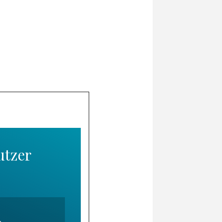
utzer
.