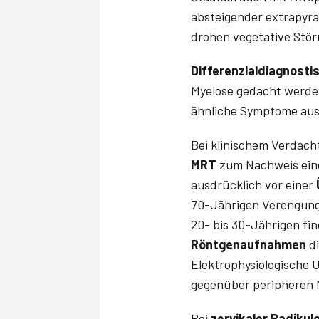
absteigender extrapyra
drohen vegetative Stör
Differenzialdiagnosti
Myelose gedacht werde
ähnliche Symptome aus
Bei klinischem Verdacht
MRT
zum Nachweis eine
ausdrücklich vor einer
70-Jährigen Verengunge
20- bis 30-Jährigen fi
Röntgenaufnahmen
d
Elektrophysiologische 
gegenüber peripheren 
Bei
zervikaler Radikul