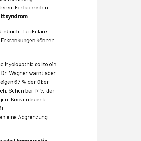
terem Fortschreiten
ittsyndrom
.
 bedingte funikuläre
S-Erkrankungen können
e Myelopathie sollte ein
 Dr. Wagner warnt aber
eigen 67 % der über
ch. Schon bei 17 % der
gen. Konventionelle
ät.
ben eine Abgrenzung
unächst
konservativ