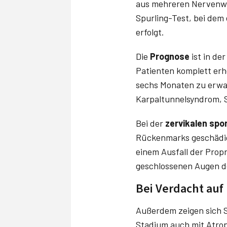
aus mehreren Nervenwu
Spurling-Test, bei dem
erfolgt.
Die
Prognose
ist in de
Patienten komplett erho
sechs Monaten zu erwa
Karpaltunnelsyndrom, S
Bei der
zervikalen spo
Rückenmarks geschädig
einem Ausfall der Propr
geschlossenen Augen d
Bei Verdacht auf
Außerdem zeigen sich S
Stadium auch mit Atro