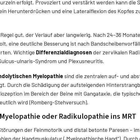
rzeln erfolgt. Provoziert und verstärkt werden kann die
 ein Herunterdrücken und eine Lateralflexion des Kopfes z
r Regel gut, der Verlauf aber langwierig. Nach 24–36 Monat
lt, eine deutliche Besserung ist nach Bandscheibenvorfälle
rten. Wichtige
Differenzialdiagnosen
der zervikalen Radi
ulcus-ulnaris-Syndrom und Plexusneuritis.
ndolytischen Myelopathie
sind die zentralen auf- und ab
t. Durch die Schädigung der aufsteigenden Hinterstrang
iozeption im Bereich der Beine mit Gang­ataxie, die typisch
eutlich wird (Romberg-Stehversuch).
 Myelopathie oder Radikulopathie ins MRT
törungen der Feinmotorik und distal betonte Paresen – im
phien der Handmuskulatur („Myelopathische Hand“). Durc