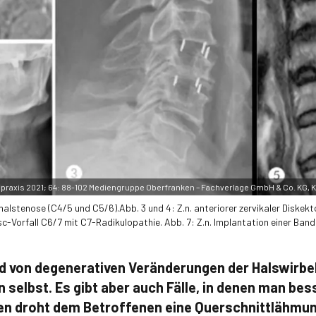
he praxis 2021; 64: 88-102 Mediengruppe Oberfranken – Fachverlage GmbH & Co. KG,
nalstenose (C4/5 und C5/6).Abb. 3 und 4: Z.n. anteriorer zervikaler Diskekt
sc-Vorfall C6/7 mit C7-Radikulopathie. Abb. 7: Z.n. Implantation einer Ban
 von degenerativen Veränderungen der Halswirbels
n selbst. Es gibt aber auch Fälle, in denen man bess
en droht dem Betroffenen eine Querschnittlähmun