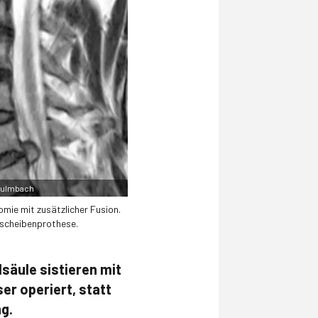
 Kulmbach
omie mit zusätzlicher Fusion.
dscheibenprothese.
äule sistieren mit
er operiert, statt
g.