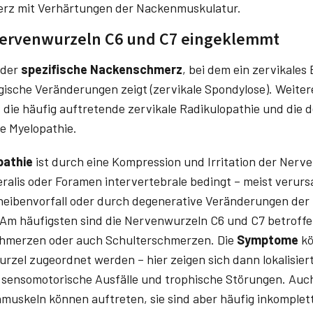
erz mit Verhärtungen der Nackenmuskulatur.
 Nervenwurzeln C6 und C7 eingeklemmt
 der
spezifische Nackenschmerz
, bei dem ein zervikale
ische Veränderungen zeigt (zervikale Spondylose). Weiter
ie häufig auftretende zervikale Radikulopathie und die d
he Myelopathie.
pathie
ist durch eine Kompression und Irritation der Nerv
eralis oder Foramen intervertebrale bedingt – meist verur
eibenvorfall oder durch degenerative Veränderungen der
Am häufigsten sind die Nervenwurzeln C6 und C7 betroffen.
hmerzen oder auch Schulterschmerzen. Die
Symptome
k
wurzel zugeordnet werden – hier zeigen sich dann lokalisi
sensomotorische Ausfälle und trophische Störungen. Auc
muskeln können auftreten, sie sind aber häufig inkomplett