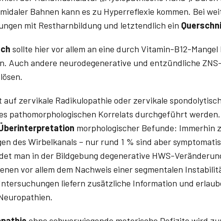
midaler Bahnen kann es zu Hyperreflexie kommen. Bei wei
ungen mit Restharnbildung und letztendlich ein
Querschn
sch
sollte hier vor allem an eine durch Vit­amin-B12-Mangel
n. Auch andere neurodegenerative und entzündliche ZN
lösen.
 auf zervikale Radikulopathie oder zervikale spondolytisch
s pathomorphologischen Korrelats durchgeführt werden.
Überinterpretation
morphologischer Befunde: Immerhin z
n des Wirbelkanals – nur rund 1 % sind aber symptomatis
ndet man in der Bildgebung degenerative HWS-Veränderun
ienen vor allem dem Nachweis einer segmentalen Instabilit
Untersuchungen liefern zusätzliche Information und erlau
Neuropathien.
opathie
ohne schwerwiegende motorische Defizite wird z