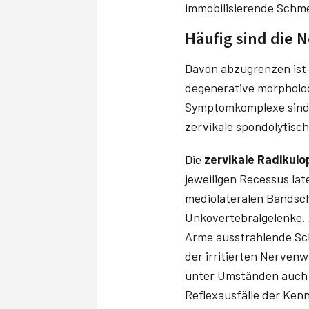
immobilisierende Schm
Häufig sind die
Davon abzugrenzen ist
degenerative morpholog
Symptomkomplexe sind d
zervikale spondolytisc
Die
zervikale Radikulo
jeweiligen Recessus lat
mediolateralen Bandsch
Unkovertebralgelenke. 
Arme ausstrahlende Sc
der irritierten Nerven
unter Umständen auch 
Reflexausfälle der Kenn