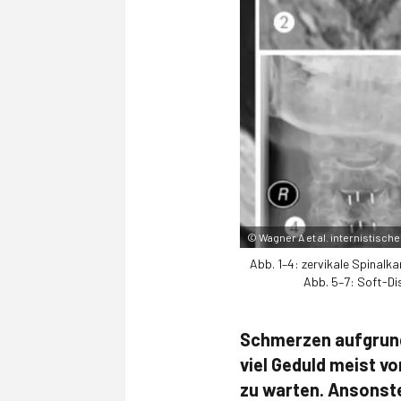
©
Wagner A et al. internistisc
Abb. 1–4: zervikale Spinalka
Abb. 5–7: Soft-Di
Schmerzen aufgrund
viel Geduld meist vo
zu warten. Ansonst