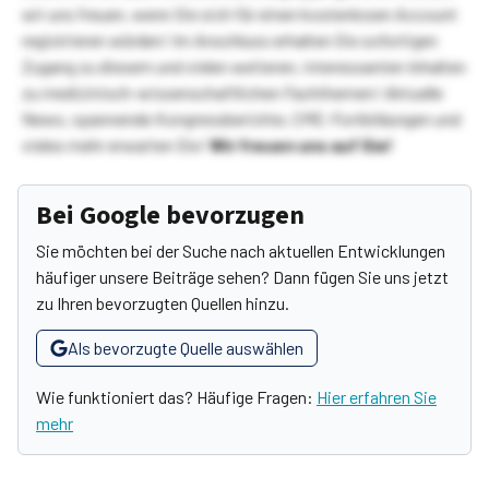
wir uns freuen, wenn Sie sich für einen kostenlosen Account
registrieren würden! Im Anschluss erhalten Sie sofortigen
Zugang zu diesem und vielen weiteren, interessanten Inhalten
zu medizinisch-wissenschaftlichen Fachthemen! Aktuelle
News, spannende Kongressberichte, CME-Fortbildungen und
vieles mehr erwarten Sie!
Wir freuen uns auf Sie!
Bei Google bevorzugen
Sie möchten bei der Suche nach aktuellen Entwicklungen
häufiger unsere Beiträge sehen? Dann fügen Sie uns jetzt
zu Ihren bevorzugten Quellen hinzu.
Als bevorzugte Quelle auswählen
Wie funktioniert das? Häufige Fragen:
Hier erfahren Sie
mehr