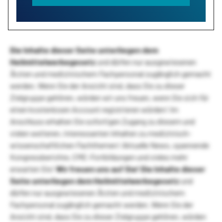
Die Inhalte dieser Seite unterliegen dem
Heilmittelwerbegesetz
und dürfen nur ausgewiesenen
Ärzten und medizinischem Fachpersonal zugänglich gemacht
werden. Wenn Sie der Ansicht sind, dass Sie zu dieser
Zielgruppe gehören, würden wir uns freuen, wenn Sie sich für
einen kostenlosen Account registrieren würden! Im
Anschluss erhalten Sie sofortigen Zugang zu diesem und
vielen weiteren, interessanten Inhalten zu medizinisch-
wissenschaftlichen Fachthemen! Aktuelle News, spannende
Kongressberichte, CME-Fortbildungen und vieles mehr
erwarten Sie!
Wir freuen uns auf Sie!
Die Inhalte dieser
Seite unterliegen dem Heilmittelwerbegesetz
und
dürfen nur ausgewiesenen Ärzten und medizinischem
Fachpersonal zugänglich gemacht werden. Wenn Sie der
Ansicht sind, dass Sie zu dieser Zielgruppe gehören, würden