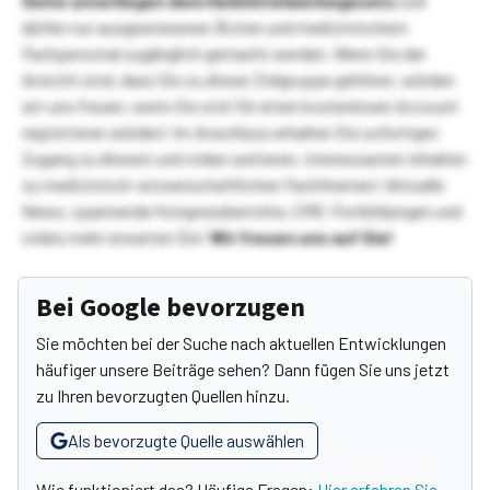
Seite unterliegen dem Heilmittelwerbegesetz
und
dürfen nur ausgewiesenen Ärzten und medizinischem
Fachpersonal zugänglich gemacht werden. Wenn Sie der
Ansicht sind, dass Sie zu dieser Zielgruppe gehören, würden
wir uns freuen, wenn Sie sich für einen kostenlosen Account
registrieren würden! Im Anschluss erhalten Sie sofortigen
Zugang zu diesem und vielen weiteren, interessanten Inhalten
zu medizinisch-wissenschaftlichen Fachthemen! Aktuelle
News, spannende Kongressberichte, CME-Fortbildungen und
vieles mehr erwarten Sie!
Wir freuen uns auf Sie!
Bei Google bevorzugen
Sie möchten bei der Suche nach aktuellen Entwicklungen
häufiger unsere Beiträge sehen? Dann fügen Sie uns jetzt
zu Ihren bevorzugten Quellen hinzu.
Als bevorzugte Quelle auswählen
Wie funktioniert das? Häufige Fragen:
Hier erfahren Sie