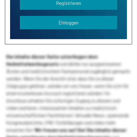
Registrieren
Einloggen
Die Inhalte dieser Seite unterliegen dem
Heilmittelwerbegesetz
und dürfen nur ausgewiesenen
Ärzten und medizinischem Fachpersonal zugänglich gemacht
werden. Wenn Sie der Ansicht sind, dass Sie zu dieser
Zielgruppe gehören, würden wir uns freuen, wenn Sie sich für
einen kostenlosen Account registrieren würden! Im
Anschluss erhalten Sie sofortigen Zugang zu diesem und
vielen weiteren, interessanten Inhalten zu medizinisch-
wissenschaftlichen Fachthemen! Aktuelle News, spannende
Kongressberichte, CME-Fortbildungen und vieles mehr
erwarten Sie!
Wir freuen uns auf Sie!
Die Inhalte dieser