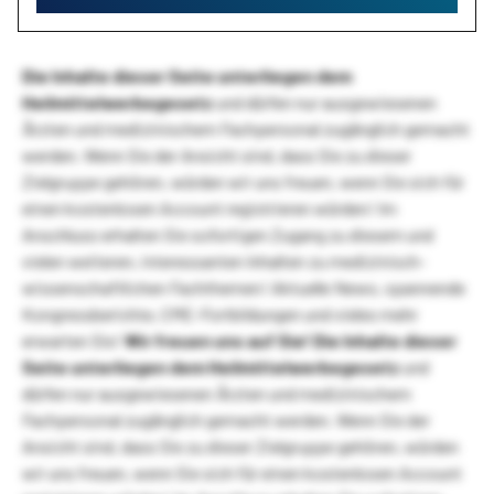
Die Inhalte dieser Seite unterliegen dem
Heilmittelwerbegesetz
und dürfen nur ausgewiesenen
Ärzten und medizinischem Fachpersonal zugänglich gemacht
werden. Wenn Sie der Ansicht sind, dass Sie zu dieser
Zielgruppe gehören, würden wir uns freuen, wenn Sie sich für
einen kostenlosen Account registrieren würden! Im
Anschluss erhalten Sie sofortigen Zugang zu diesem und
vielen weiteren, interessanten Inhalten zu medizinisch-
wissenschaftlichen Fachthemen! Aktuelle News, spannende
Kongressberichte, CME-Fortbildungen und vieles mehr
erwarten Sie!
Wir freuen uns auf Sie!
Die Inhalte dieser
Seite unterliegen dem Heilmittelwerbegesetz
und
dürfen nur ausgewiesenen Ärzten und medizinischem
Fachpersonal zugänglich gemacht werden. Wenn Sie der
Ansicht sind, dass Sie zu dieser Zielgruppe gehören, würden
wir uns freuen, wenn Sie sich für einen kostenlosen Account