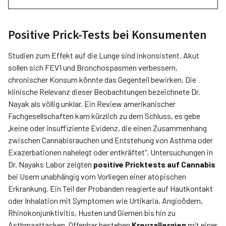
Positive Prick-Tests bei Konsumenten
Studien zum Effekt auf die Lunge sind inkonsistent. Akut
sollen sich FEV1 und Bronchospasmen verbessern,
chronischer Konsum könnte das Gegenteil bewirken. Die
klinische Relevanz dieser Beob­achtungen bezeichnete Dr.
Nayak als völlig unklar. Ein Review amerikanischer
Fachgesellschaften kam kürzlich zu dem Schluss, es gebe
„keine oder insuffiziente Evidenz, die einen Zusammenhang
zwischen Cannabisrauchen und Entstehung von Asthma oder
Exazerbationen nahelegt oder entkräftet“. Untersuchungen in
Dr. Nayaks Labor zeigten
positive Pricktests auf Cannabis
bei Usern unabhängig vom Vorliegen einer atopischen
Erkrankung. Ein Teil der Probanden reagierte auf Hautkontakt
oder Inhalation mit Symptomen wie Urtikaria, Angioödem,
Rhinokonjunktivitis, Husten und Giemen bis hin zu
Asthmaattacken. Offenbar bestehen
Kreuzallergien
mit einer