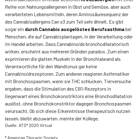
Reihe von Nahrungsallergenen in Obst und Gemüse, aber auch
verarbeiteten Lebensmitteln, deren Aminosäuresequenz der
des Cannabisallergens Can s3 zum Teil sehr ähnelt. Es gibt
sogar ein
durch Cannabis ausgelöstes Berufsasthma
bei
Menschen, die auf Cannabisplantagen, in der Verarbeitung oder
im Handel arbeiten. Dass Cannabinoide bronchodilatatorisch
wirken, erscheint aus mehreren Gründen paradox. Zum einen
exprimieren die glatten Muskeln in der Bronchialwand als
Verantwortliche für den Wandtonus gar keine
Cannabinoidrezeptoren. Zum anderen reagieren Asthmatiker
mit Bronchospasmen, wenn sie THC schlucken. Tierversuche
ergaben, dass die Stimulation des CB1-Rezeptors in
Gegenwart eines Bronchokonstriktors eine Bronchodilatation
auslöst, ohne Bronchokonstriktor dagegen Bronchospasmen
verursacht. Ob sich diese Erkenntnisse therapeutisch nutzen
lassen, bleibt abzuwarten, meinte der Kollege.
Quelle: ATS* 2020 Virtual
* American Thoracic Society