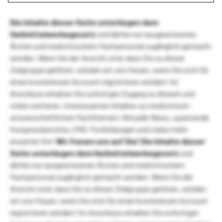
Die Inhalte dieser Seite unterliegen dem
Heilmittelwerbegesetz
und dürfen nur ausgewiesenen
Ärzten und medizinischem Fachpersonal zugänglich gemacht
werden. Wenn Sie der Ansicht sind, dass Sie zu dieser
Zielgruppe gehören, würden wir uns freuen, wenn Sie sich für
einen kostenlosen Account registrieren würden! Im
Anschluss erhalten Sie sofortigen Zugang zu diesem und
vielen weiteren, interessanten Inhalten zu medizinisch-
wissenschaftlichen Fachthemen! Aktuelle News, spannende
Kongressberichte, CME-Fortbildungen und vieles mehr
erwarten Sie!
Wir freuen uns auf Sie!
Die Inhalte dieser
Seite unterliegen dem Heilmittelwerbegesetz
und
dürfen nur ausgewiesenen Ärzten und medizinischem
Fachpersonal zugänglich gemacht werden. Wenn Sie der
Ansicht sind, dass Sie zu dieser Zielgruppe gehören, würden
wir uns freuen, wenn Sie sich für einen kostenlosen Account
registrieren würden! Im Anschluss erhalten Sie sofortigen