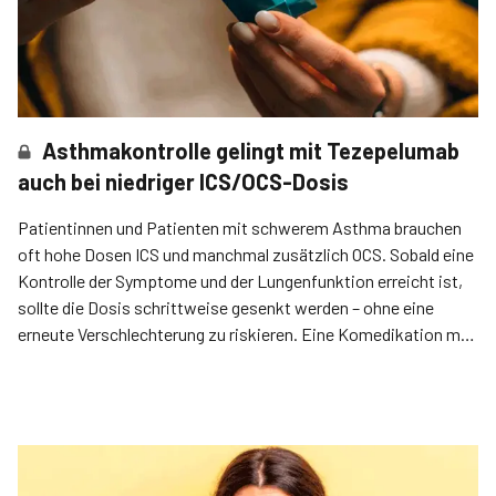
Asthmakontrolle gelingt mit Tezepelumab
auch bei niedriger ICS/OCS-Dosis
Patientinnen und Patienten mit schwerem Asthma brauchen
oft hohe Dosen ICS und manchmal zusätzlich OCS. Sobald eine
Kontrolle der Symptome und der Lungenfunktion erreicht ist,
sollte die Dosis schrittweise gesenkt werden – ohne eine
erneute Verschlechterung zu riskieren. Eine Komedikation mit
dem TSLP*-Antikörper Tezepelumab (210 mg s. c. alle vier
Wochen) erlaubt, in noch niedrigere ICS/OCS-Dosisbereiche zu
gelangen, wie eine neue Auswertung der DESTINATION-Studie
zeigte.