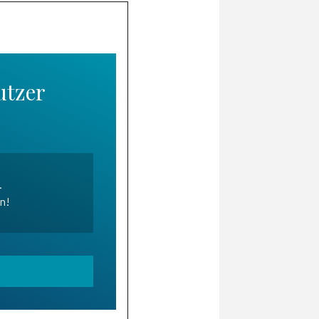
utzer
.
en!