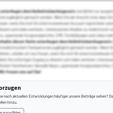
te unterliegen dem Heilmittelwerbegesetz
und dürfen nur ausge
l zugänglich gemacht werden. Wenn Sie der Ansicht sind, dass Sie 
reuen, wenn Sie sich für einen kostenlosen Account registrieren wür
diesem und vielen weiteren, interessanten Inhalten zu medizinisch-
s, spannende Kongressberichte, CME-Fortbildungen und vieles meh
Inhalte dieser Seite unterliegen dem Heilmittelwerbegesetz
 medizinischem Fachpersonal zugänglich gemacht werden. Wenn Sie
ehören, würden wir uns freuen, wenn Sie sich für einen kostenlosen 
ten Sie sofortigen Zugang zu diesem und vielen weiteren, interessa
lichen Fachthemen! Aktuelle News, spannende Kongressberichte, 
Wir freuen uns auf Sie!
vorzugen
he nach aktuellen Entwicklungen häufiger unsere Beiträge sehen? Da
llen hinzu.
le auswählen