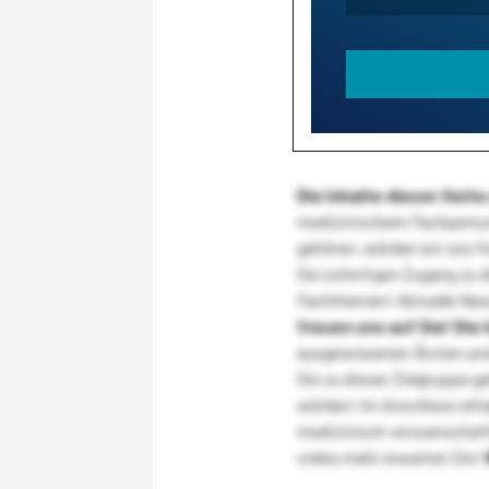
Die Inhalte dieser Sei
medizinischem Fachpersona
gehören, würden wir uns f
Sie sofortigen Zugang zu 
Fachthemen! Aktuelle New
freuen uns auf Sie!
Die 
ausgewiesenen Ärzten und
Sie zu dieser Zielgruppe g
würden! Im Anschluss erhal
medizinisch-wissenschaft
vieles mehr erwarten Sie!