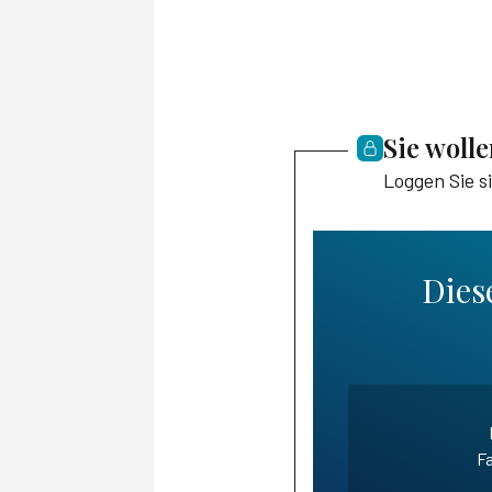
Sie woll
Loggen Sie s
Diese
Fa