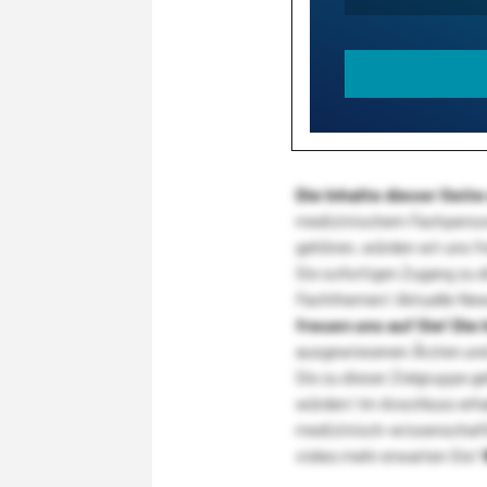
Die Inhalte dieser Sei
medizinischem Fachpersona
gehören, würden wir uns f
Sie sofortigen Zugang zu 
Fachthemen! Aktuelle New
freuen uns auf Sie!
Die 
ausgewiesenen Ärzten und
Sie zu dieser Zielgruppe g
würden! Im Anschluss erhal
medizinisch-wissenschaft
vieles mehr erwarten Sie!