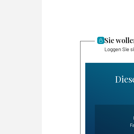
Sie woll
Loggen Sie s
Diese
Fa