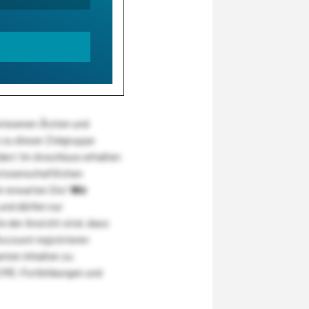
wiesenen Ärzten und
zu dieser Zielgruppe
den! Im Anschluss erhalten
wissenschaftlichen
r erwarten Sie!
Wir
und dürfen nur
 der Ansicht sind, dass
Account registrieren
nten Inhalten zu
CME-Fortbildungen und