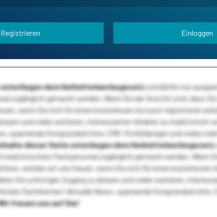
Registrieren
Einloggen
te unterliegen dem Heilmittelwerbegesetz
und dürfen nur ausge
l zugänglich gemacht werden. Wenn Sie der Ansicht sind, dass Sie 
reuen, wenn Sie sich für einen kostenlosen Account registrieren wür
diesem und vielen weiteren, interessanten Inhalten zu medizinisch-
s, spannende Kongressberichte, CME-Fortbildungen und vieles meh
Inhalte dieser Seite unterliegen dem Heilmittelwerbegesetz
 medizinischem Fachpersonal zugänglich gemacht werden. Wenn Sie
ehören, würden wir uns freuen, wenn Sie sich für einen kostenlosen 
ten Sie sofortigen Zugang zu diesem und vielen weiteren, interessa
lichen Fachthemen! Aktuelle News, spannende Kongressberichte, 
Wir freuen uns auf Sie!