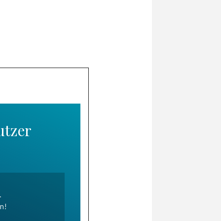
utzer
.
en!