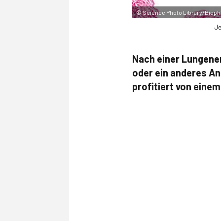
©
Science Photo Library/Bioph
Je
Nach einer Lungenem
oder ein anderes A
profitiert von eine