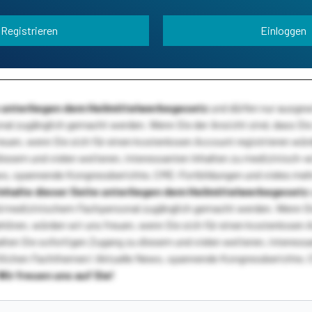
Registrieren
Einloggen
te unterliegen dem Heilmittelwerbegesetz
und dürfen nur ausge
l zugänglich gemacht werden. Wenn Sie der Ansicht sind, dass Sie 
reuen, wenn Sie sich für einen kostenlosen Account registrieren wür
diesem und vielen weiteren, interessanten Inhalten zu medizinisch-
s, spannende Kongressberichte, CME-Fortbildungen und vieles meh
Inhalte dieser Seite unterliegen dem Heilmittelwerbegesetz
 medizinischem Fachpersonal zugänglich gemacht werden. Wenn Sie
ehören, würden wir uns freuen, wenn Sie sich für einen kostenlosen 
ten Sie sofortigen Zugang zu diesem und vielen weiteren, interessa
lichen Fachthemen! Aktuelle News, spannende Kongressberichte, 
Wir freuen uns auf Sie!