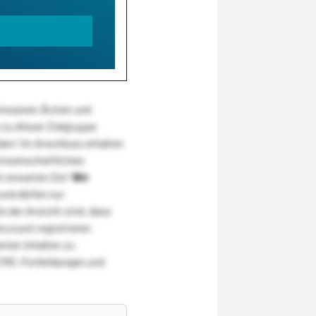
wiesenen Ärzten und
zu dieser Zielgruppe
den! Im Anschluss erhalten
wissenschaftlichen
r erwarten Sie!
Wir
und dürfen nur
 der Ansicht sind, dass
Account registrieren
nten Inhalten zu
CME-Fortbildungen und