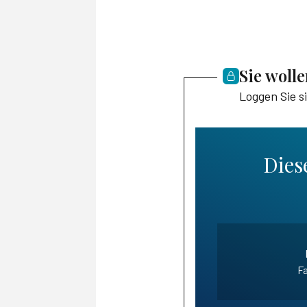
Sie woll
Loggen Sie s
Diese
Fa