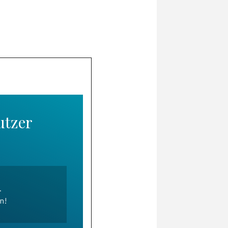
utzer
.
en!