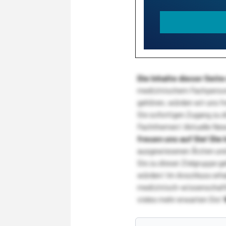
Die Inhalte dieser Sei
medizinischem Fachpersona
gehören, würden wir uns f
Sie sofortigen Zugang zu 
Fachthemen! Aktuelle New
freuen uns auf Sie!
Die 
ausgewiesenen Ärzten und
Sie zu dieser Zielgruppe g
würden! Im Anschluss erhal
medizinisch-wissenschaft
vieles mehr erwarten Sie!