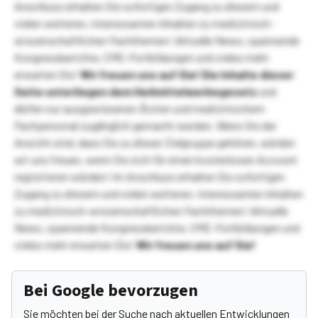
Anschluss erhalten Sie sofortigen Zugang zu diesem und
vielen weiteren, interessanten Inhalten zu medizinisch-
wissenschaftlichen Fachthemen! Aktuelle News, spannende
Kongressberichte, CME-Fortbildungen und vieles mehr
erwarten Sie!
Wir freuen uns auf Sie!
Die Inhalte dieser
Seite unterliegen dem Heilmittelwerbegesetz
und
dürfen nur ausgewiesenen Ärzten und medizinischem
Fachpersonal zugänglich gemacht werden. Wenn Sie der
Ansicht sind, dass Sie zu dieser Zielgruppe gehören, würden
wir uns freuen, wenn Sie sich für einen kostenlosen Account
registrieren würden! Im Anschluss erhalten Sie sofortigen
Zugang zu diesem und vielen weiteren, interessanten Inhalten
zu medizinisch-wissenschaftlichen Fachthemen! Aktuelle
News, spannende Kongressberichte, CME-Fortbildungen und
vieles mehr erwarten Sie!
Wir freuen uns auf Sie!
Bei Google bevorzugen
Sie möchten bei der Suche nach aktuellen Entwicklungen