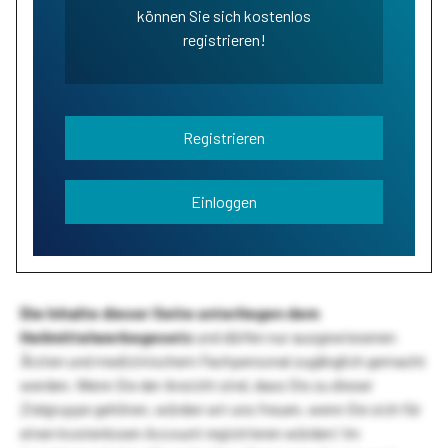
können Sie sich kostenlos
registrieren!
Registrieren
Einloggen
Die Inhalte dieser Seite unterliegen dem
Heilmittelwerbegesetz
und dürfen nur ausgewiesenen
Ärzten und medizinischem Fachpersonal zugänglich gemacht
werden. Wenn Sie der Ansicht sind, dass Sie zu dieser
Zielgruppe gehören, würden wir uns freuen, wenn Sie sich für
einen kostenlosen Account registrieren würden! Im