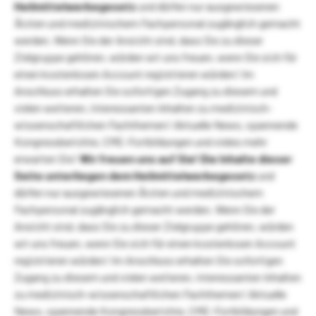
Heilmittelwerbegesetz
und dürfen nur ausgewiesenen
Ärzten und medizinischem Fachpersonal zugänglich gemacht
werden. Wenn Sie der Ansicht sind, dass Sie zu dieser
Zielgruppe gehören, würden wir uns freuen, wenn Sie sich für
einen kostenlosen Account registrieren würden! Im
Anschluss erhalten Sie sofortigen Zugang zu diesem und
vielen weiteren, interessanten Inhalten zu medizinisch-
wissenschaftlichen Fachthemen! Aktuelle News, spannende
Kongressberichte, CME-Fortbildungen und vieles mehr
erwarten Sie!
Wir freuen uns auf Sie!
Die Inhalte dieser
Seite unterliegen dem Heilmittelwerbegesetz
und
dürfen nur ausgewiesenen Ärzten und medizinischem
Fachpersonal zugänglich gemacht werden. Wenn Sie der
Ansicht sind, dass Sie zu dieser Zielgruppe gehören, würden
wir uns freuen, wenn Sie sich für einen kostenlosen Account
registrieren würden! Im Anschluss erhalten Sie sofortigen
Zugang zu diesem und vielen weiteren, interessanten Inhalten
zu medizinisch-wissenschaftlichen Fachthemen! Aktuelle
News, spannende Kongressberichte, CME-Fortbildungen und