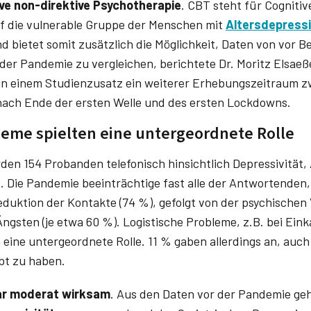
ve non-direktive Psychotherapie
. CBT steht für Cogniti
auf die vulnerable Gruppe der Menschen mit
Altersdepress
nd bietet somit zusätzlich die Möglichkeit, Daten von vor 
der Pandemie zu vergleichen, berichtete Dr. Moritz Elsaeß
in einem Studienzusatz ein weiterer Erhebungszeitraum zw
 nach Ende der ersten Welle und des ersten Lockdowns.
leme spielten eine untergeordnete Rolle
en 154 Probanden telefonisch hinsichtlich Depressivität, 
. Die Pandemie beeinträchtige fast alle der Antwortenden,
eduktion der Kontakte (74 %), gefolgt von der psychischen
ngsten (je etwa 60 %). Logistische Probleme, z.B. bei Ein
 eine untergeordnete Rolle. 11 % gaben allerdings an, au
t zu haben.
ar moderat wirksam
. Aus den Daten vor der Pandemie geh