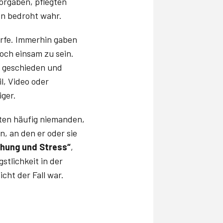
orgaben, pflegten
on bedroht wahr.
ürfe. Immerhin gaben
och einsam zu sein.
r geschieden und
l, Video oder
ger­.
tten häufig niemanden,
, an den er oder sie
ohung und Stress“
,
stlichkeit in der
cht der Fall war.