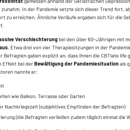
ressivität
gemessen anhand der Geriatrischen Depression
 zunahm. In der Pandemie setzte sich dieser Trend fort, ab
t zu erreichen. Ähnliche Verläufe ergaben sich für die S
f.
ssive Verschlechterung
bei den über 60-Jährigen mit m
aus
. Etwa drei von vier Therapiesitzungen in der Pandemi
 Befragten gaben explizit an, dass ihnen die CBTlate life 
 Effekt bei der
Bewältigung der Pandemiesituation
als g
ktoren nannte er:
it
ten wie Balkon, Terrasse oder Garten
r Nachkriegszeit (subjektives Empfinden der Befragten)
ierung (die Befragten verließen zudem täglich einmal die