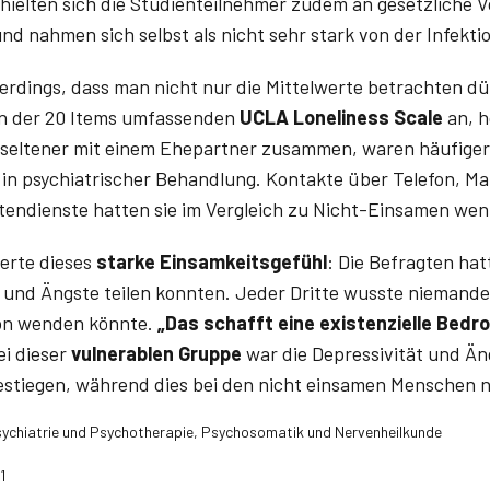
ielten sich die Studienteilnehmer zudem an gesetzliche V
nd nahmen sich selbst als nicht sehr stark von der Infekti
llerdings, dass man nicht nur die Mittelwerte betrachten d
in der 20 Items umfassenden
UCLA Loneliness Scale
an, h
 seltener mit einem Ehepartner zusammen, waren häufige
in psychia­trischer Behandlung. Kontakte über Telefon, Mai
tendienste hatten sie im Vergleich zu Nicht-Einsamen weni
erte dieses
starke Einsamkeitsgefühl
: Die Befragten ha
n und Ängste teilen konnten. Jeder Dritte wusste niemanden
tion wenden könnte.
„Das schafft eine existenzielle Bedr
ei dieser
vulnerablen Gruppe
war die Depressivität und Äng
stiegen, während dies bei den nicht einsamen Menschen ni
Psychiatrie und Psychotherapie, Psychosomatik und Nervenheilkunde
1