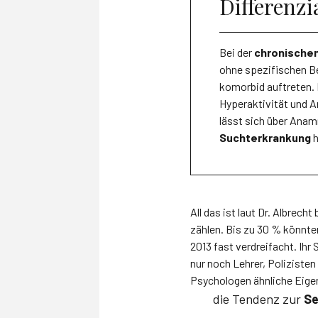
Differenz
Bei der
chronischen
ohne spezifischen Be
komorbid auftreten.
Hyperaktivität und A
lässt sich über Ana
Suchterkrankung
h
All das ist laut Dr. Albrech
zählen. Bis zu 30 % könnte
2013 fast verdreifacht. Ihr
nur noch Lehrer, Polizisten
Psychologen ähnliche Eige
die Tendenz zur
Se