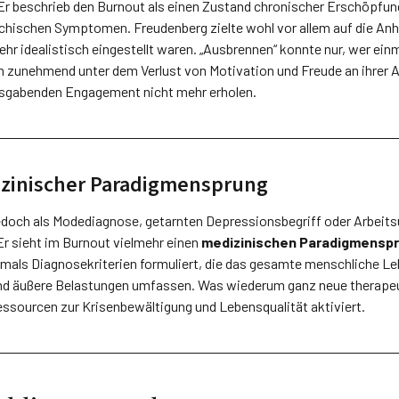
Er beschrieb den Burnout als einen Zustand chronischer Erschöpfung
chischen Sym­ptomen. Freudenberg zielte wohl vor allem auf die An
sehr idealistisch eingestellt waren. „Ausbrennen“ konnte nur, wer einm
en zunehmend unter dem Verlust von Motivation und Freude an ihrer 
usgabenden Engagement nicht mehr erholen.
izinischer Paradigmensprung
jedoch als Modediagnose, getarnten Depressionsbegriff oder Arbeits
Er sieht im Burnout vielmehr einen
medizinischen Paradigmensp
mals Dia­gnosekriterien formuliert, die das gesamte menschliche L
 und äußere Belastungen umfassen. Was wiederum ganz neue therape
ssourcen zur Krisenbewältigung und Lebensqualität aktiviert.