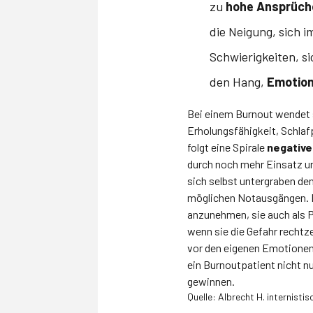
zu
hohe Ansprüch
die Neigung, sich 
Schwierigkeiten, s
den Hang,
Emotion
Bei einem Burnout wendet s
Erholungsfähigkeit, Schla
folgt eine Spirale
negative
durch noch mehr Einsatz u
sich selbst untergraben de
möglichen Notausgängen. B
anzunehmen, sie auch als P
wenn sie die Gefahr rechtz
vor den eigenen Emotionen z
ein Burnoutpatient nicht n
gewinnen.
Quelle: Albrecht H. internisti