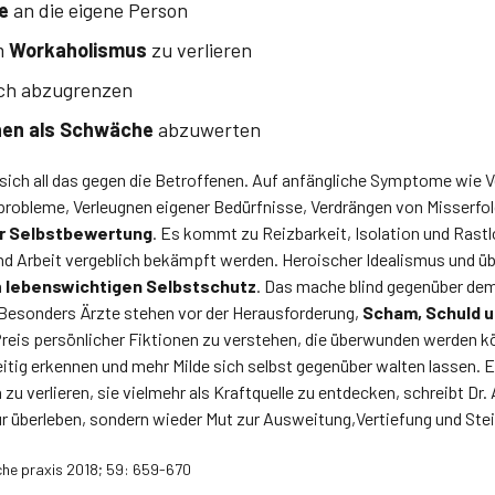
e
an die eigene Person
im
Workaholismus
zu verlieren
ich abzugrenzen
en als Schwäche
abzuwerten
ich all das gegen die Betroffenen. Auf anfängliche Symptome wie V
fprobleme, Verleugnen eigener Bedürfnisse, Verdrängen von Misserf
r Selbstbewertung
. Es kommt zu Reizbarkeit, Isolation und Rastl
nd Arbeit vergeblich bekämpft werden. Heroischer Idealismus und ü
n
lebenswichtigen Selbstschutz
. Das mache blind gegenüber de
esonders Ärzte stehen vor der Herausforderung,
Scham, Schuld u
reis persönlicher Fiktionen zu verstehen, die überwunden werden kö
eitig erkennen und mehr Milde sich selbst gegenüber walten lassen. 
u verlieren, sie vielmehr als Kraftquelle zu entdecken, schreibt Dr.
ur überleben, sondern wieder Mut zur Ausweitung,Vertiefung und St
sche praxis 2018; 59: 659-670