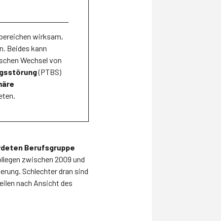
sbereichen wirksam,
n. Beides kann
sischen Wechsel von
ngsstörung
(PTBS)
märe
eten.
rdeten Berufsgruppe
Kollegen zwischen 2009 und
kerung. Schlechter dran sind
teilen nach Ansicht des