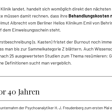
 Klinik landet, handelt sich womöglich direkt den nächsten
te müssen damit rechnen, dass ihre
Behandlungskos­ten 
elmut Albrecht­ vom Berliner Helios Klinikum Emil von Behr
auf dem Einweisungsschein steht.
stbeschreibung (s. Kasten) fristet der Burnout noch immer
uss man bis zur Sammelkategorie Z blättern. Auch Wissensc
e nach 25 ausgewerteten Studien zum Thema resümieren: G
che Definitionen sucht man vergeblich.
or 40 Jahren
 unternahm der Psychoanalytiker H. J. Freudenberg zum ersten Mal 