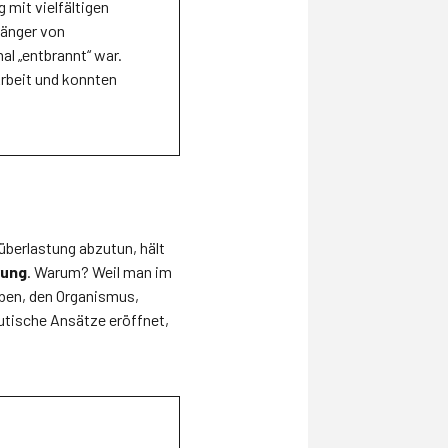
 mit vielfältigen
hänger von
al „entbrannt“ war.
Arbeit und konnten
überlastung abzutun, hält
rung
. Warum? Weil man im
eben, den Organismus,
utische Ansätze eröffnet,