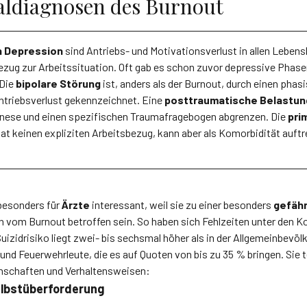
ialdiagnosen des Burnout
 Depression
sind Antriebs- und Motivationsverlust in allen Leben
zug zur Arbeitssituation. Oft gab es schon zuvor depressive Phase
 Die
bipolare Störung
ist, anders als der Burnout, durch einen pha
ntriebsverlust gekennzeichnet. Eine
posttraumatische Belastu
mnese und einen spezifischen Traumafragebogen abgrenzen. Die
pri
at keinen expliziten Arbeitsbezug, kann aber als Komorbidität auftr
t besonders für
Ärzte
interessant, weil sie zu einer besonders
gefäh
n vom Burnout betroffen sein. So haben sich Fehlzeiten unter den 
 Suizidrisiko liegt zwei- bis sechsmal höher als in der Allgemeinbevöl
 und Feuerwehrleute, die es auf Quoten von bis zu 35 % bringen. Sie 
nschaften und Verhaltensweisen:
lbstüberforderung