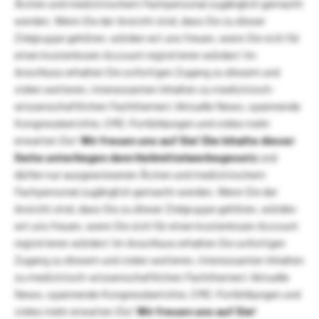
Ärzten und medizinischem Fachpersonal zugänglich gemacht
werden. Wenn Sie der Ansicht sind, dass Sie zu dieser
Zielgruppe gehören, würden wir uns freuen, wenn Sie sich für
einen kostenlosen Account registrieren würden! Im
Anschluss erhalten Sie sofortigen Zugang zu diesem und
vielen weiteren, interessanten Inhalten zu medizinisch-
wissenschaftlichen Fachthemen! Aktuelle News, spannende
Kongressberichte, CME-Fortbildungen und vieles mehr
erwarten Sie!
Wir freuen uns auf Sie!
Die Inhalte dieser
Seite unterliegen dem Heilmittelwerbegesetz
und
dürfen nur ausgewiesenen Ärzten und medizinischem
Fachpersonal zugänglich gemacht werden. Wenn Sie der
Ansicht sind, dass Sie zu dieser Zielgruppe gehören, würden
wir uns freuen, wenn Sie sich für einen kostenlosen Account
registrieren würden! Im Anschluss erhalten Sie sofortigen
Zugang zu diesem und vielen weiteren, interessanten Inhalten
zu medizinisch-wissenschaftlichen Fachthemen! Aktuelle
News, spannende Kongressberichte, CME-Fortbildungen und
vieles mehr erwarten Sie!
Wir freuen uns auf Sie!