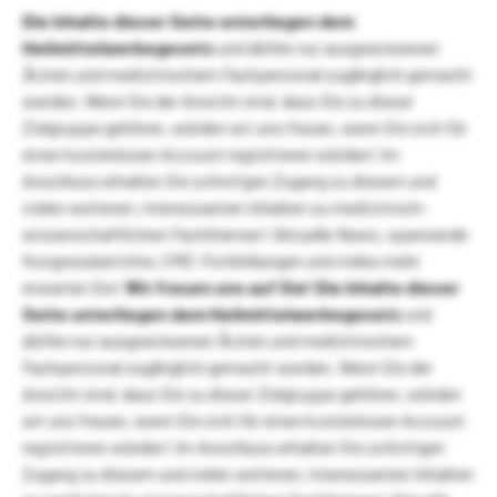
Die Inhalte dieser Seite unterliegen dem
Heilmittelwerbegesetz
und dürfen nur ausgewiesenen
Ärzten und medizinischem Fachpersonal zugänglich gemacht
werden. Wenn Sie der Ansicht sind, dass Sie zu dieser
Zielgruppe gehören, würden wir uns freuen, wenn Sie sich für
einen kostenlosen Account registrieren würden! Im
Anschluss erhalten Sie sofortigen Zugang zu diesem und
vielen weiteren, interessanten Inhalten zu medizinisch-
wissenschaftlichen Fachthemen! Aktuelle News, spannende
Kongressberichte, CME-Fortbildungen und vieles mehr
erwarten Sie!
Wir freuen uns auf Sie!
Die Inhalte dieser
Seite unterliegen dem Heilmittelwerbegesetz
und
dürfen nur ausgewiesenen Ärzten und medizinischem
Fachpersonal zugänglich gemacht werden. Wenn Sie der
Ansicht sind, dass Sie zu dieser Zielgruppe gehören, würden
wir uns freuen, wenn Sie sich für einen kostenlosen Account
registrieren würden! Im Anschluss erhalten Sie sofortigen
Zugang zu diesem und vielen weiteren, interessanten Inhalten