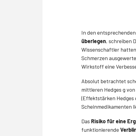
In den entsprechenden
überlegen
, schreiben D
Wissenschaftler hatte
Schmerzen ausgewertet.
Wirkstoff eine Verbesse
Absolut betrachtet sch
mittleren Hedges g von 
(Effektstärken Hedges g:
Scheinmedikamenten ließ
Das
Risiko für eine E
funktionierende
Verbl