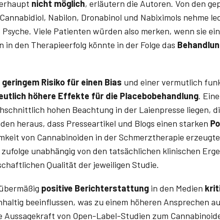
berhaupt
nicht möglich
, erläutern die Autoren. Von den g
Cannabidiol, Nabilon, Dronabinol und Nabiximols nehme led
e Psyche. Viele Patienten würden also merken, wenn sie ei
n in den Therapieerfolg könnte in der Folge das
Behandlun
t
geringem Risiko für einen Bias
und einer vermutlich fun
eutlich höhere Effekte für die Placebobehandlung
. Ein
schnittlich hohen Beachtung in der Laienpresse liegen, di
anden heraus, dass Presseartikel und Blogs einen starken
Po
amkeit von Cannabinoiden in der Schmerztherapie erzeugten
en zufolge unabhängig von den tatsächlichen klinischen Erg
haftlichen Qualität der jeweiligen Studie.
e übermäßig
positive Berichterstattung
in den Medien
kri
haltig beeinflussen, was zu einem höheren Ansprechen au
ie Aussagekraft von Open-Label-Studien zum Cannabinoide