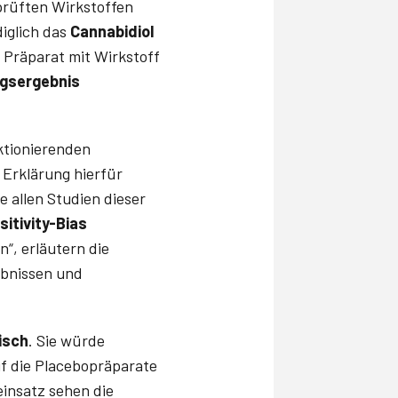
eprüften Wirkstoffen
iglich das
Cannabidiol
n Präparat mit Wirkstoff
gsergebnis
ktionierenden
e Erklärung hierfür
e allen Studien dieser
sitivity-­Bias
“, erläutern die
ebnissen und
tisch
. Sie würde
f die Placebopräparate
insatz sehen die