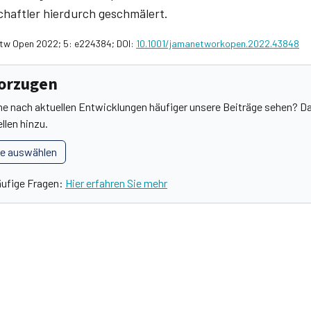
haftler hierdurch geschmälert.
Netw Open 2022; 5: e224384; DOI:
10.1001/jamanetworkopen.2022.43848
vorzugen
he nach aktuellen Entwicklungen häufiger unsere Beiträge sehen? Da
llen hinzu.
le auswählen
äufige Fragen:
Hier erfahren Sie mehr