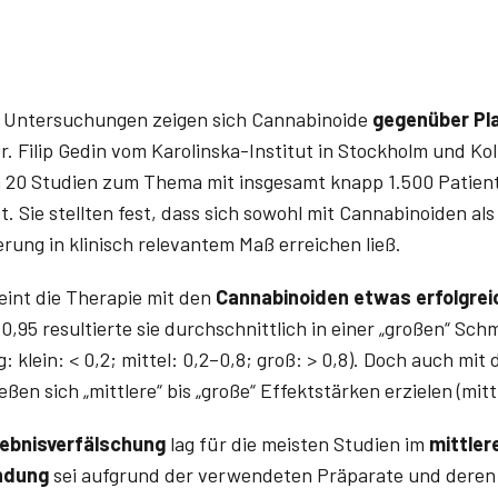
 Untersuchungen zeigen sich Cannabinoide
gegenüber Pl
r. ­Filip ­Gedin vom Karolinska-­Institut in ­Stockholm und Ko
n 20 Studien zum Thema mit insgesamt knapp 1.500 Patien
 Sie stellten fest, dass sich sowohl mit Cannabinoiden al
rung in klinisch relevantem Maß erreichen ließ.
eint die Therapie mit den
Cannabinoiden etwas erfolgrei
0,95 resultierte sie durchschnittlich in einer „großen“ Sc
 klein: < 0,2; mittel: 0,2–0,8; groß: > 0,8). Doch auch mit 
en sich „mittlere“ bis „große“ Effektstärken erzielen (mit
rgebnisverfälschung
lag für die meisten Studien im
mittler
indung
sei aufgrund der verwendeten Präparate und deren