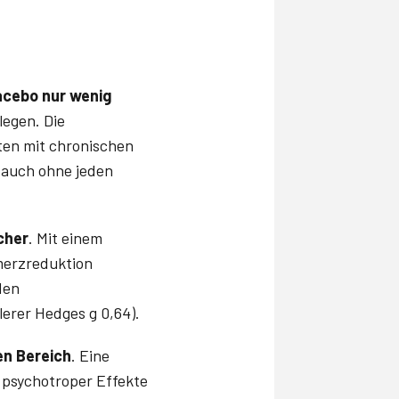
acebo nur wenig
llegen. Die
ten mit chronischen
s auch ohne jeden
cher
. Mit einem
hmerzreduktion
den
tlerer Hedges g 0,64).
en Bereich
. Eine
 psychotroper Effekte