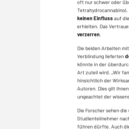
oft nur schwer oder ü
Tetrahydrocannabinol, 
keinen Einfluss
auf di
erhielten. Das Vertraue
verzerren
.
Die beiden Arbeiten mi
Verblindung lieferten
d
könnte in der überdurch
Art zuteil wird. „Wir f
hinsichtlich der Wirks
Autoren. Dies gilt ihn
ungeachtet der wissensc
Die Forscher sehen di
Studienteilnehmer nach
führen dürfte. Auch d