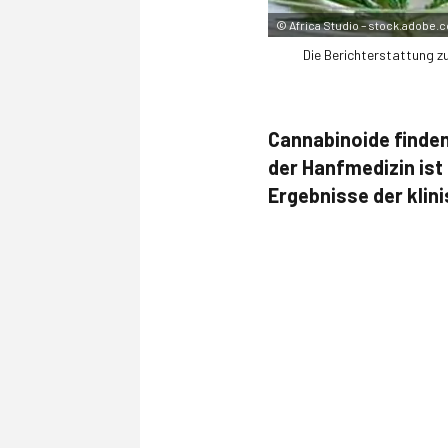
©
Africa Studio – stock.adobe.
Die Berichterstattung z
Cannabinoide finde
der Hanfmedizin is
Ergebnisse der klin