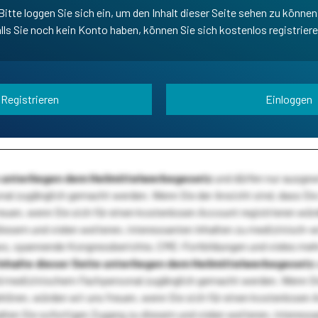
Bitte loggen Sie sich ein, um den Inhalt dieser Seite sehen zu können
lls Sie noch kein Konto haben, können Sie sich kostenlos registrier
Registrieren
Einloggen
te unterliegen dem Heilmittelwerbegesetz
und dürfen nur ausge
l zugänglich gemacht werden. Wenn Sie der Ansicht sind, dass Sie 
reuen, wenn Sie sich für einen kostenlosen Account registrieren wür
diesem und vielen weiteren, interessanten Inhalten zu medizinisch-
s, spannende Kongressberichte, CME-Fortbildungen und vieles meh
Inhalte dieser Seite unterliegen dem Heilmittelwerbegesetz
 medizinischem Fachpersonal zugänglich gemacht werden. Wenn Sie
ehören, würden wir uns freuen, wenn Sie sich für einen kostenlosen 
ten Sie sofortigen Zugang zu diesem und vielen weiteren, interessa