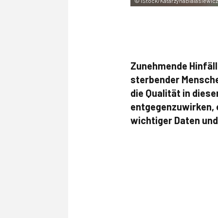
©
iStock/KatarzynaBialasiewicz
Zunehmende Hinfälli
sterbender Mensche
die Qualität in die
entgegenzuwirken, e
wichtiger Daten und