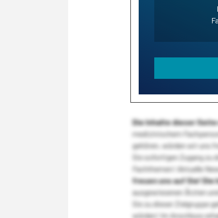
Fa
Die Inhalte dieser Sei
medizinischem Fachpersona
gehören, würden wir uns f
Sie sofortigen Zugang zu 
Fachthemen! Aktuelle New
freuen uns auf Sie!
Die 
ausgewiesenen Ärzten und
Sie zu dieser Zielgruppe g
würden! Im Anschluss erhal