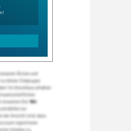
.
en!
wiesenen Ärzten und
zu dieser Zielgruppe
den! Im Anschluss erhalten
wissenschaftlichen
r erwarten Sie!
Wir
und dürfen nur
 der Ansicht sind, dass
Account registrieren
nten Inhalten zu